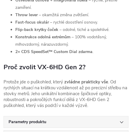
Osvětlená osnova + integrovaná libela
– rychlé, přesné
zamíření.
Throw lever
– okamžitá změna zvětšení.
Fast-focus okulár
– rychlé doostření osnovy.
Flip-back krytky čoček
– odolné, tiché a spolehlivé.
Konstrukce odolná extrémům
– 100% vodotěsný,
mlhovzdorný, nárazuvzdorný.
2× CDS SpeedSet™ Custom Dial zdarma
.
Proč zvolit VX-6HD Gen 2?
Protože jde o puškohled, který
zvládne prakticky vše
. Od
rychlých situací na krátkou vzdálenost až po precizní střelbu na
stovky metrů. Jeho unikátní kombinace špičkové optiky,
robustnosti a pokročilých funkcí dělá z VX-6HD Gen 2
puškohled, který vás podrží v každé výzvě.
Parametry produktu