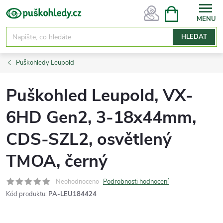
Přejít
NÁKUPNÍ
KOŠÍK
na
obsah
HLEDAT
Puškohledy Leupold
Puškohled Leupold, VX-
6HD Gen2, 3-18x44mm,
CDS-SZL2, osvětlený
TMOA, černý
Neohodnoceno
Podrobnosti hodnocení
Kód produktu:
PA-LEU184424