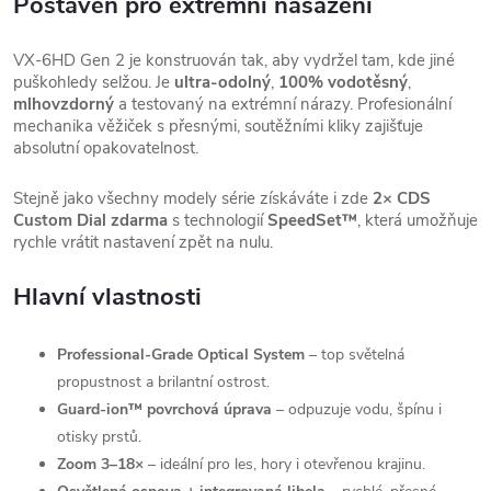
Postaven pro extrémní nasazení
VX-6HD Gen 2 je konstruován tak, aby vydržel tam, kde jiné
puškohledy selžou. Je
ultra-odolný
,
100% vodotěsný
,
mlhovzdorný
a testovaný na extrémní nárazy. Profesionální
mechanika věžiček s přesnými, soutěžními kliky zajišťuje
absolutní opakovatelnost.
Stejně jako všechny modely série získáváte i zde
2× CDS
Custom Dial zdarma
s technologií
SpeedSet™
, která umožňuje
rychle vrátit nastavení zpět na nulu.
Hlavní vlastnosti
Professional-Grade Optical System
– top světelná
propustnost a brilantní ostrost.
Guard-ion™ povrchová úprava
– odpuzuje vodu, špínu i
otisky prstů.
Zoom 3–18×
– ideální pro les, hory i otevřenou krajinu.