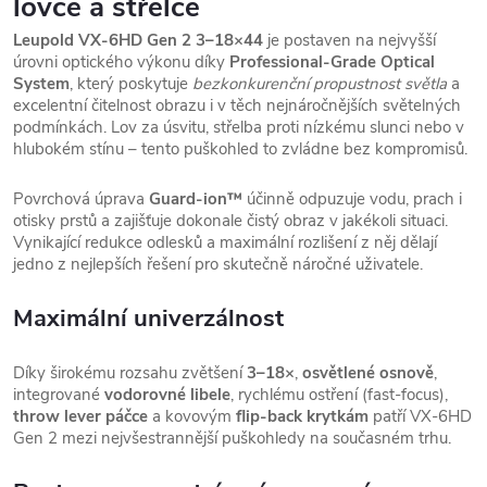
lovce a střelce
Leupold VX-6HD Gen 2 3–18×44
je postaven na nejvyšší
úrovni optického výkonu díky
Professional-Grade Optical
System
, který poskytuje
bezkonkurenční propustnost světla
a
excelentní čitelnost obrazu i v těch nejnáročnějších světelných
podmínkách. Lov za úsvitu, střelba proti nízkému slunci nebo v
hlubokém stínu – tento puškohled to zvládne bez kompromisů.
Povrchová úprava
Guard-ion™
účinně odpuzuje vodu, prach i
otisky prstů a zajišťuje dokonale čistý obraz v jakékoli situaci.
Vynikající redukce odlesků a maximální rozlišení z něj dělají
jedno z nejlepších řešení pro skutečně náročné uživatele.
Maximální univerzálnost
Díky širokému rozsahu zvětšení
3–18×
,
osvětlené osnově
,
integrované
vodorovné libele
, rychlému ostření (fast-focus),
throw lever páčce
a kovovým
flip-back krytkám
patří VX-6HD
Gen 2 mezi nejvšestrannější puškohledy na současném trhu.