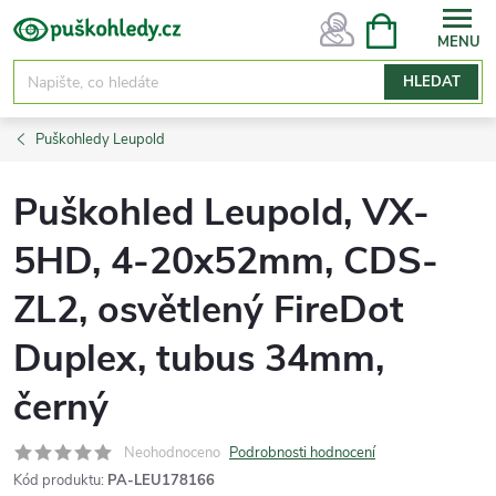
Přejít
NÁKUPNÍ
KOŠÍK
na
obsah
HLEDAT
Puškohledy Leupold
Puškohled Leupold, VX-
5HD, 4-20x52mm, CDS-
ZL2, osvětlený FireDot
Duplex, tubus 34mm,
černý
Neohodnoceno
Podrobnosti hodnocení
Kód produktu:
PA-LEU178166