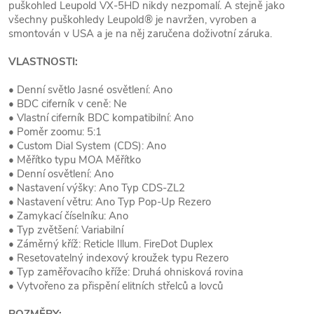
puškohled Leupold VX-5HD nikdy nezpomalí. A stejně jako
všechny puškohledy Leupold® je navržen, vyroben a
smontován v USA a je na něj zaručena doživotní záruka.
VLASTNOSTI:
• Denní světlo Jasné osvětlení: Ano
• BDC ciferník v ceně: Ne
• Vlastní ciferník BDC kompatibilní: Ano
• Poměr zoomu: 5:1
• Custom Dial System (CDS): Ano
• Měřítko typu MOA Měřítko
• Denní osvětlení: Ano
• Nastavení výšky: Ano Typ CDS-ZL2
• Nastavení větru: Ano Typ Pop-Up Rezero
• Zamykací číselníku: Ano
• Typ zvětšení: Variabilní
• Záměrný kříž: Reticle Illum. FireDot Duplex
• Resetovatelný indexový kroužek typu Rezero
• Typ zaměřovacího kříže: Druhá ohnisková rovina
• Vytvořeno za přispění elitních střelců a lovců