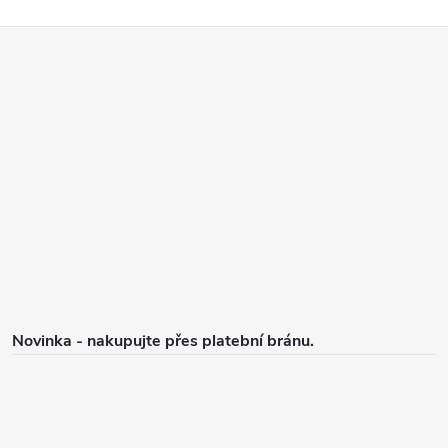
Z
á
p
a
t
í
Novinka - nakupujte přes platební bránu.