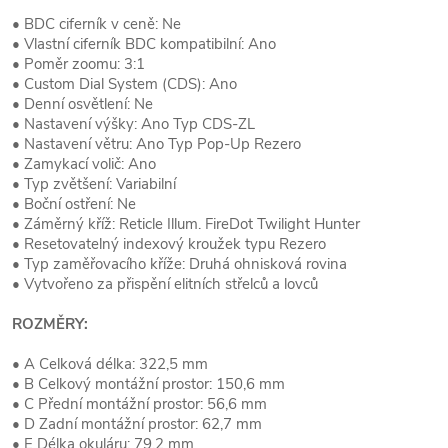
• BDC ciferník v ceně: Ne
• Vlastní ciferník BDC kompatibilní: Ano
• Poměr zoomu: 3:1
• Custom Dial System (CDS): Ano
• Denní osvětlení: Ne
• Nastavení výšky: Ano Typ CDS-ZL
• Nastavení větru: Ano Typ Pop-Up Rezero
• Zamykací volič: Ano
• Typ zvětšení: Variabilní
• Boční ostření: Ne
• Záměrný kříž: Reticle Illum. FireDot Twilight Hunter
• Resetovatelný indexový kroužek typu Rezero
• Typ zaměřovacího kříže: Druhá ohnisková rovina
• Vytvořeno za přispění elitních střelců a lovců
ROZMĚRY:
• A Celková délka: 322,5 mm
• B Celkový montážní prostor: 150,6 mm
• C Přední montážní prostor: 56,6 mm
• D Zadní montážní prostor: 62,7 mm
• E Délka okuláru: 79,2 mm