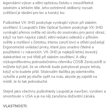
legendární výkon a elitní optickou čistotu v neuvěřitelně
odolném a lehkém těle. Jeho extrémně oblíbený rozsah
zvětšení je ideální pro lov a horský lov.
Puškohled VX-3HD poskytuje vynikající výkon při slabém
osvětlení. S Leupold's Elite Optical System poskytuje VX-3HD
vynikající přenos světla od úsvitu do soumraku pro jasný obraz,
když na tom nejvíce záleží, elitní redukci odlesků v přímém
světle a rozlišení s čistotou, kterou zarytí lovci a střelci požadují.
Ergonomické ovládací prvky, které jsou snadno čitelné a
použitelné i v rukavicích. VX-3HD je nejlepší lehký lovecký
dalekohled ve své třídě při slabém osvětlení. A díky
nízkoprofilovému jednootočnému ciferníku CDS® ZeroLock® si
můžete být jisti, že se ciferník bude pohybovat pouze tehdy,
když si to budete přát. Stisknutím tlačítka jej odemkněte,
vytočte a poté jej otočte zpět na nulu, abyste jej zajistili na
místě. Je to tak jednoduché.
Stejně jako všechny puškohledy Leupold je navržen, vyroben a
smontován v USA a je na něj zaručena doživotní záruka.
VLASTNOSTI: