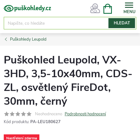
Přejít
NÁKUPNÍ
KOŠÍK
na
obsah
HLEDAT
Puškohledy Leupold
Puškohled Leupold, VX-
3HD, 3,5-10x40mm, CDS-
ZL, osvětlený FireDot,
30mm, černý
Neohodnoceno
Podrobnosti hodnocení
Kód produktu:
PA-LEU180627
Nastřelení zdarma