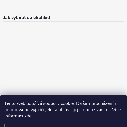
Jak vybírat dalekohled
Tento web používá soubory cookie. Dalším procházením
Jak vybírat puškohled
tohoto webu vyjadřujete souhlas s jejich používáním.. Více
informací
zde
.