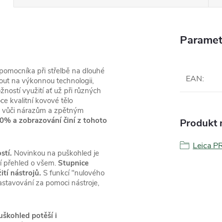
Paramet
pomocníka při střelbě na dlouhé
EAN
:
out na výkonnou technologii,
ností využití ať už při různých
ce kvalitní kovové tělo
st vůči nárazům a zpětným
90% a zobrazování činí z tohoto
Produkt n
Leica P
stí.
Novinkou na puškohled je
í přehled o všem.
Stupnice
ití nástrojů.
S funkcí "nulového
 nastavování za pomoci nástroje,
uškohled potěší i