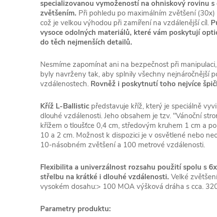
specializovanou vymožeností na ohniskový rovinu 
zvětšením.
Při pohledu po maximálním zvětšení (30x) v
což je velkou výhodou při zamíření na vzdálenější cíl.
P
vysoce odolných materiálů, které vám poskytují opt
do těch nejmenších detailů.
Nesmíme zapomínat ani na bezpečnost při manipulaci, a
byly navrženy tak, aby splnily všechny nejnáročnější p
vzdálenostech.
Rovněž i poskytnutí toho nejvíce špi
Kříž L-Ballistic
představuje kříž, který je speciálně vyv
dlouhé vzdálenosti. Jeho obsahem je tzv. "Vánoční str
křížem o tloušťce 0,4 cm, středovým kruhem 1 cm a p
10 a 2 cm. Možnost k dispozici je v osvětlené nebo neos
10-násobném zvětšení a 100 metrové vzdálenosti.
Flexibilita a univerzálnost rozsahu použití spolu s 
střelbu na krátké i dlouhé vzdálenosti.
Velké zvětšen
vysokém dosahu:> 100 MOA výšková dráha s cca. 320 kl
Parametry produktu: