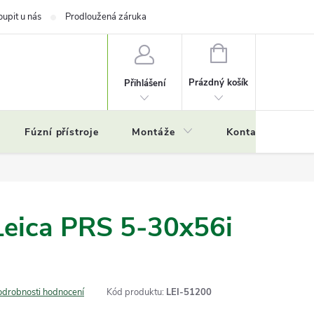
oupit u nás
Prodloužená záruka
NÁKUPNÍ
KOŠÍK
Prázdný košík
Přihlášení
Fúzní přístroje
Montáže
Kontakty
Č
Leica PRS 5-30x56i
odrobnosti hodnocení
Kód produktu:
LEI-51200