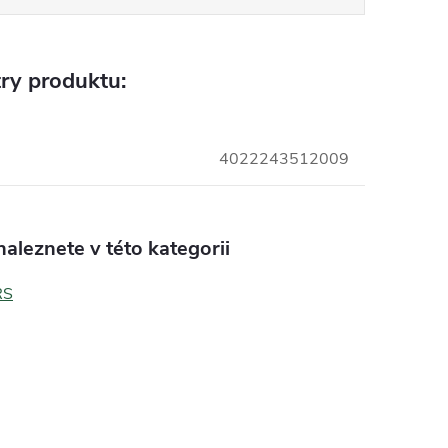
ry produktu:
4022243512009
aleznete v této kategorii
RS