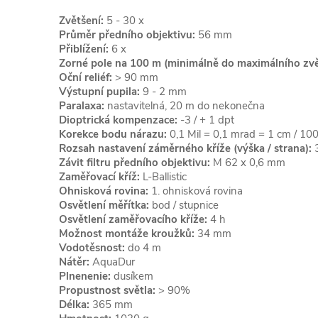
Zvětšení:
5 - 30 x
Průměr předního objektivu:
56 mm
Přiblížení:
6 x
Zorné pole na 100 m (minimálně do maximálního zvě
Oční reliéf:
> 90 mm
Výstupní pupila:
9 - 2 mm
Paralaxa:
nastavitelná, 20 m do nekonečna
Dioptrická kompenzace:
-3 / + 1 dpt
Korekce bodu nárazu:
0,1 Mil = 0,1 mrad = 1 cm / 100
Rozsah nastavení záměrného kříže (výška / strana):
Závit filtru předního objektivu:
M 62 x 0,6 mm
Zaměřovací kříž:
L-Ballistic
Ohnisková rovina:
1. ohnisková rovina
Osvětlení měřítka:
bod / stupnice
Osvětlení zaměřovacího kříže:
4 h
Možnost montáže kroužků:
34 mm
Vodotěsnost:
do 4 m
Nátěr:
AquaDur
Plnenenie:
dusíkem
Propustnost světla:
> 90%
Délka:
365 mm