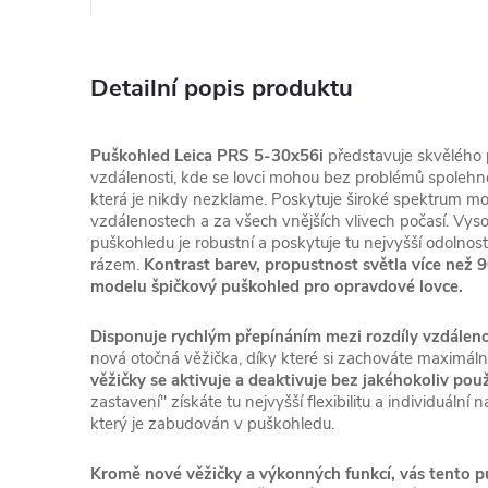
Detailní popis produktu
Puškohled Leica PRS 5-30x56i
představuje skvělého 
vzdálenosti, kde se lovci mohou bez problémů spolehn
která je nikdy nezklame. Poskytuje široké spektrum mož
vzdálenostech a za všech vnějších vlivech počasí. Vyso
puškohledu je robustní a poskytuje tu nejvyšší odolno
rázem.
Kontrast barev, propustnost světla více než 
modelu špičkový puškohled pro opravdové lovce.
Disponuje rychlým přepínáním mezi rozdíly vzdáleno
nová otočná věžička, díky které si zachováte maximáln
věžičky se aktivuje a deaktivuje bez jakéhokoliv použ
zastavení" získáte tu nejvyšší flexibilitu a individuální
který je zabudován v puškohledu.
Kromě nové věžičky a výkonných funkcí, vás tento p