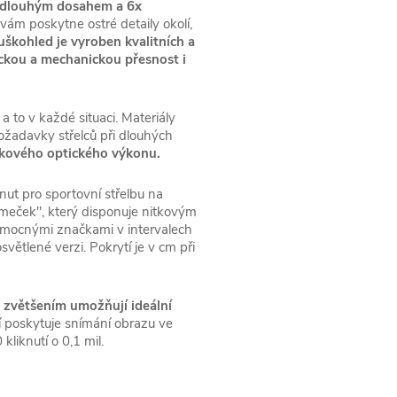
s dlouhým dosahem a 6x
ám poskytne ostré detaily okolí,
uškohled je vyroben kvalitních a
ickou a mechanickou přesnost i
 to v každé situaci. Materiály
ožadavky střelců při dlouhých
čkového optického výkonu.
inut pro sportovní střelbu na
omeček", který disponuje nitkovým
omocnými značkami v intervalech
větlené verzi. Pokrytí je v cm při
6x zvětšením umožňují ideální
í poskytuje snímání obrazu ve
iknutí o 0,1 mil.