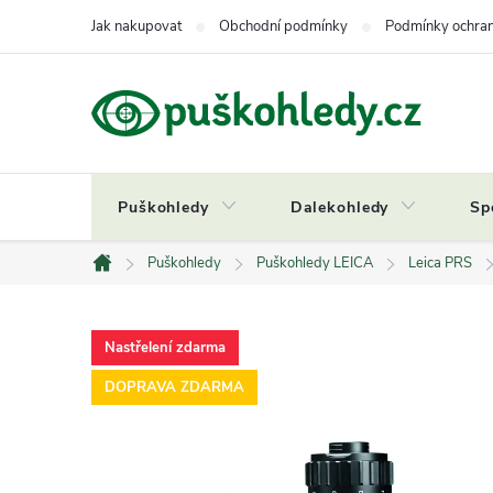
Přejít
Jak nakupovat
Obchodní podmínky
Podmínky ochran
na
obsah
Puškohledy
Dalekohledy
Sp
Puškohledy
Puškohledy LEICA
Leica PRS
Domů
Nastřelení zdarma
DOPRAVA ZDARMA