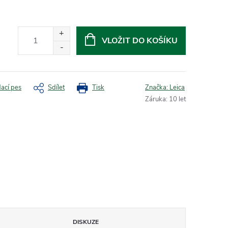
VLOŽIT DO KOŠÍKU
dací pes
Sdílet
Tisk
Značka:
Leica
Záruka
:
10 let
DISKUZE