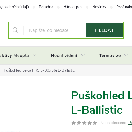
y osobních údajů
Poradna
Hlídací pes
Novinky
Proč nak
HLEDAT
ektivy Meopta
Noční vidění
Termovize
Puškohled Leica PRS 5-30x56i L-Ballistic
Puškohled 
L-Ballistic
Neohodnoceno
P