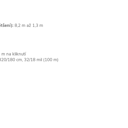
tšení):
8,2 m až 1,3 m
 m na kliknutí
320/180 cm, 32/18 mil (100 m)