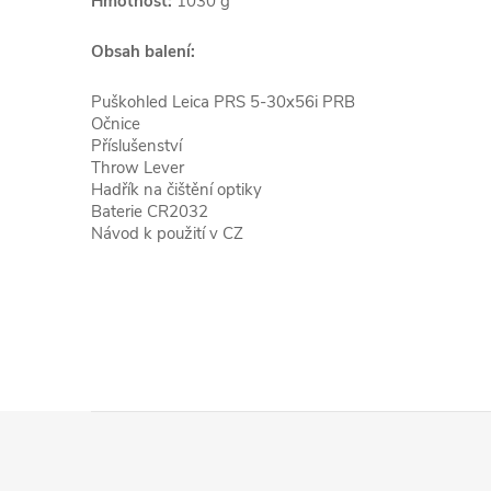
Hmotnost:
1030 g
Obsah balení:
Puškohled Leica PRS 5-30x56i PRB
Očnice
Příslušenství
Throw Lever
Hadřík na čištění optiky
Baterie CR2032
Návod k použití v CZ
Z
á