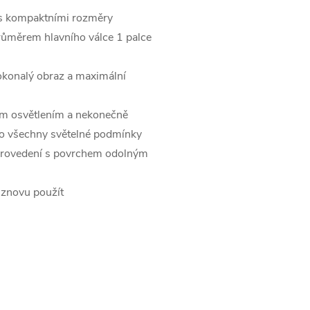
 s kompaktními rozměry
průměrem hlavního válce 1 palce
dokonalý obraz a maximální
kým osvětlením a nekonečně
pro všechny světelné podmínky
 provedení s povrchem odolným
 znovu použít