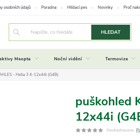
y osobních údajů
Poradna
Hlídací pes
Novinky
Proč nak
HLEDAT
ektivy Meopta
Noční vidění
Termovize
AHLES - Helia 3 4-12x44i (G4B)
puškohled 
12x44i (G4
Neohodnoceno
P