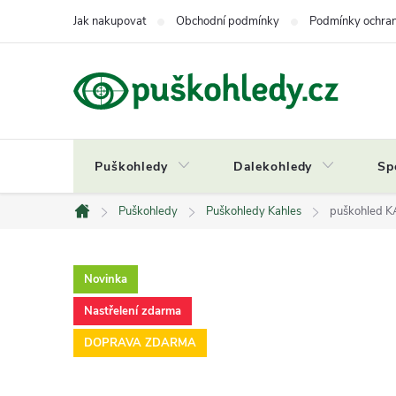
Přejít
Jak nakupovat
Obchodní podmínky
Podmínky ochran
na
obsah
Puškohledy
Dalekohledy
Sp
Puškohledy
Puškohledy Kahles
puškohled K
Domů
Novinka
Nastřelení zdarma
DOPRAVA ZDARMA