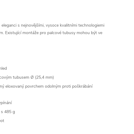
eleganci s nejnovějšími, vysoce kvalitními technologiemi
em. Existující montáže pro palcové tubusy mohou být ve
hled
palcovým tubusem Ø (25,4 mm)
rný eloxovaný povrchem odolným proti poškrábání
ypínání
 s 485 g
Dot