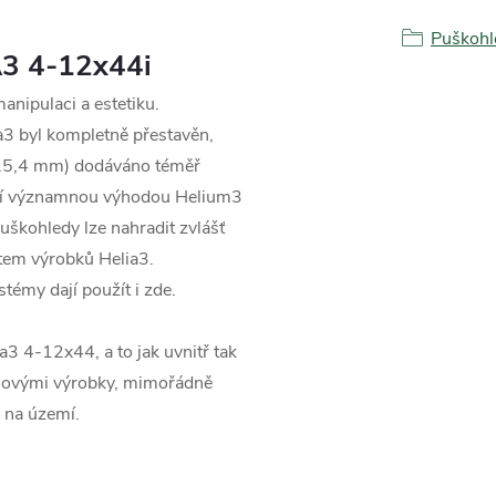
Puškohl
3 4-12x44i
anipulaci a estetiku.
3 byl kompletně přestavěn,
 (25,4 mm) dodáváno téměř
lší významnou výhodou Helium3
uškohledy lze nahradit zvlášť
tem výrobků Helia3.
témy dají použít i zde.
3 4-12x44, a to jak uvnitř tak
émiovými výrobky, mimořádně
" na území.