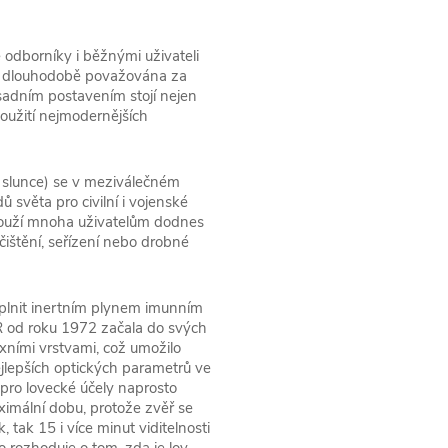
 odborníky i běžnými uživateli
í dlouhodobě považována za
ýsadním postavením stojí nejen
oužití nejmodernějších
 slunce) se v meziválečném
světa pro civilní i vojenské
 slouží mnoha uživatelům dodnes
ištění, seřízení nebo drobné
lnit inertním plynem imunním
 od roku 1972 začala do svých
xními vrstvami, což umožilo
jlepších optických parametrů ve
 pro lovecké účely naprosto
aximální dobu, protože zvěř se
 tak 15 i více minut viditelnosti