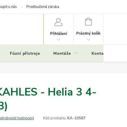
oupit u nás
Prodloužená záruka
NÁKUPNÍ
KOŠÍK
Prázdný košík
Přihlášení
Fúzní přístroje
Montáže
Kontakty
Č
KAHLES - Helia 3 4-
B)
odrobnosti hodnocení
Kód produktu:
KA-10587