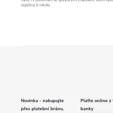
navíc i v porovnání se špičkovými značkami, velmi čast
úspěšný či nikoliv.
Z
á
p
a
t
í
Novinka - nakupujte
Plaťte online z 
přes platební bránu.
banky