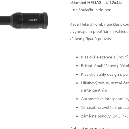
uškohled HELIA3 - 4-12x44i
... na šoulačku a do hor
Řada Helia 3 kombinuje klasickou 
a vynikajícím prvotřídním vzhled
většině případů použity.
Klasická elegance s úrovní
Brilantní naháňkový půško
Klasický štíhlý design s 
Hliníkový tubus, matně če
s inteligentním
Automatické inteligentní v
12násobné zvětšení pouze
Záměrné osnovy: B4G, 4-
Detailní informace