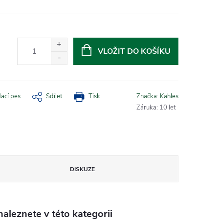
VLOŽIT DO KOŠÍKU
dací pes
Sdílet
Tisk
Značka:
Kahles
Záruka
:
10 let
DISKUZE
aleznete v této kategorii