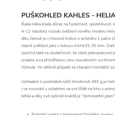
PUŠKOHLED KAHLES -
HELIA
Řada Hélia klade důraz na funkčnost, spolehlivost, m
4-12 násobný rozsah zvětšení nového modelu Helia
díky čemuž je v hlavové trubce o průměru 1 palce
stejné zvětšení jako v tubusu KAHLES 30 mm. Da
spočívá také ve skutečnosti, že staré jednopalcové p
snadno a za přiměřenou cenu inovativním sortimen
Výhoda: Ve většině případů se stávající montážní sys
Vzhledem k podstatně nižší hmotnosti 485 g je Helia
i ve srovnání s ostatními ve své třídě na trhu s pr
lehká a díky své optické kvalitě je "dominantní jelen
Brilantní optika s technologií trojitého zoomu