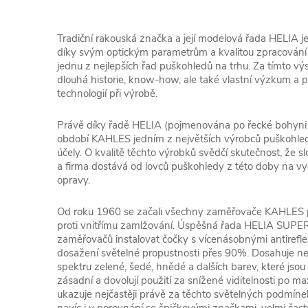
Tradiční rakouská značka a její modelová řada HELIA je
díky svým optickým parametrům a kvalitou zpracován
jednu z nejlepších řad puškohledů na trhu. Za tímto v
dlouhá historie, know-how, ale také vlastní výzkum a p
technologií při výrobě.
Právě díky řadě HELIA (pojmenována po řecké bohyni
období KAHLES jedním z největších výrobců puškohledů 
účely. O kvalitě těchto výrobků svědčí skutečnost, že
a firma dostává od lovců puškohledy z této doby na vyč
opravy.
Od roku 1960 se začali všechny zaměřovače KAHLES p
proti vnitřímu zamlžování. Úspěšná řada HELIA SUPER
zaměřovačů instalovat čočky s vícenásobnými antirefle
dosažení světelné propustnosti přes 90%. Dosahuje ne
spektru zelené, šedé, hnědé a dalších barev, které jsou
zásadní a dovolují použití za snížené viditelnosti po m
ukazuje nejčastěji právě za těchto světelných podmínek,