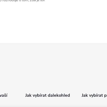
o rozhoduje o tom, zda je lov
vaší
Jak vybírat dalekohled
Jak vybírat 