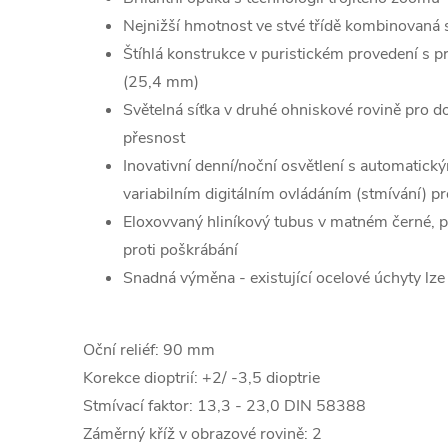
Nejnižší hmotnost ve stvé třídě kombinovaná
Štíhlá konstrukce v puristickém provedení s 
(25,4 mm)
Světelná síťka v druhé ohniskové rovině pro 
přesnost
Inovativní denní/noční osvětlení s automatic
variabilním digitálním ovládáním (stmívání) 
Eloxovvaný hliníkový tubus v matném černé,
proti poškrábání
Snadná výměna - existující ocelové úchyty lze
Oční reliéf: 90 mm
Korekce dioptrií: +2/ -3,5 dioptrie
Stmívací faktor: 13,3 - 23,0 DIN 58388
Záměrný kříž v obrazové rovině: 2