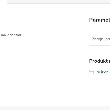
Paramet
l4a-dot.html
Zbrojní pr
Produkt n
Puškoh