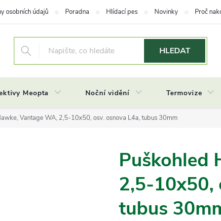
y osobních údajů
Poradna
Hlídací pes
Novinky
Proč nak
HLEDAT
ektivy Meopta
Noční vidění
Termovize
awke, Vantage WA, 2,5-10x50, osv. osnova L4a, tubus 30mm
Puškohled 
2,5-10x50, 
tubus 30m