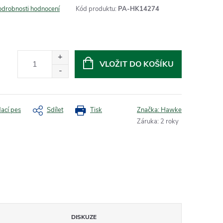
odrobnosti hodnocení
Kód produktu:
PA-HK14274
VLOŽIT DO KOŠÍKU
dací pes
Sdílet
Tisk
Značka:
Hawke
Záruka
:
2 roky
DISKUZE