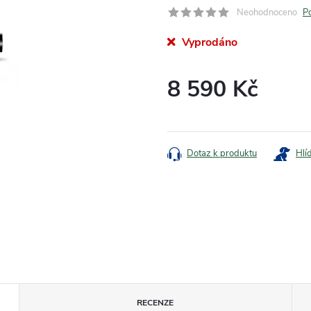
Neohodnoceno
P
Vyprodáno
8 590 Kč
Měrná
cena:
Dotaz k produktu
Hlí
RECENZE