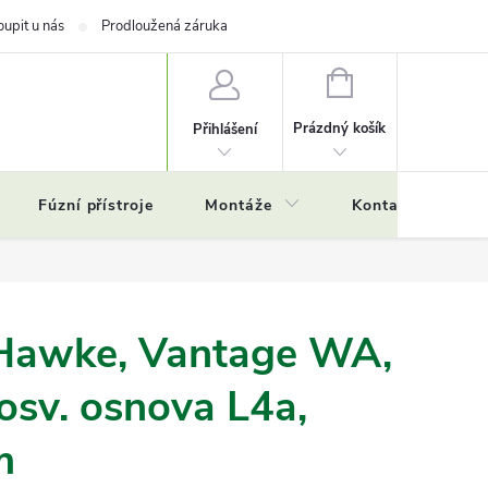
oupit u nás
Prodloužená záruka
NÁKUPNÍ
KOŠÍK
Prázdný košík
Přihlášení
Fúzní přístroje
Montáže
Kontakty
Č
Hawke, Vantage WA,
osv. osnova L4a,
m