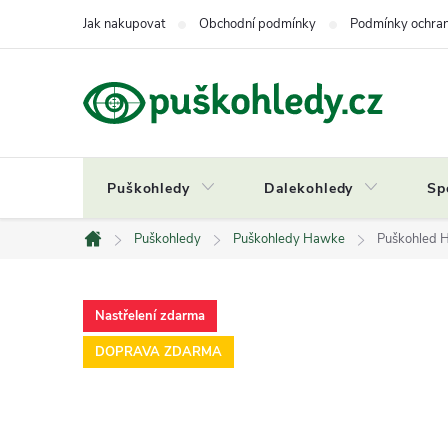
Přejít
Jak nakupovat
Obchodní podmínky
Podmínky ochran
na
obsah
Puškohledy
Dalekohledy
Sp
Puškohledy
Puškohledy Hawke
Puškohled H
Domů
Nastřelení zdarma
DOPRAVA ZDARMA