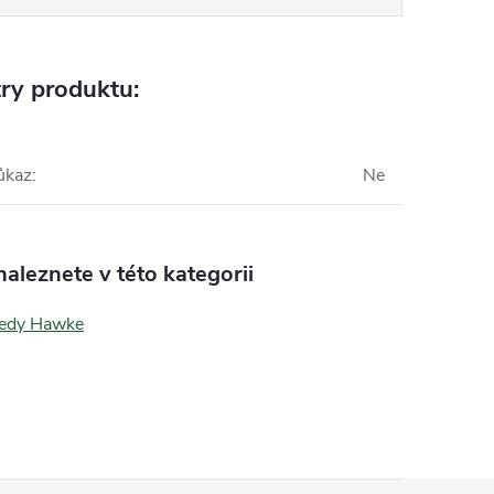
ry produktu:
ůkaz
:
Ne
aleznete v této kategorii
ledy Hawke