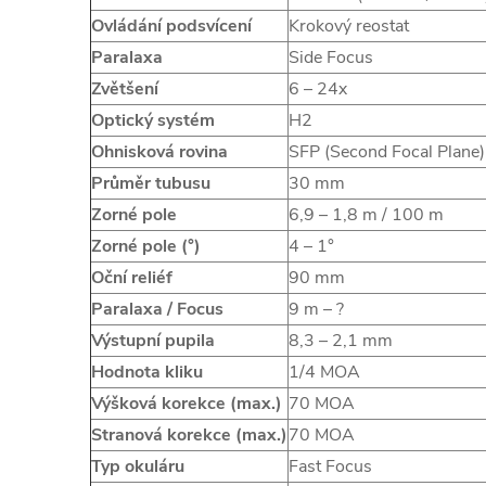
Ovládání podsvícení
Krokový reostat
Paralaxa
Side Focus
Zvětšení
6 – 24x
Optický systém
H2
Ohnisková rovina
SFP (Second Focal Plane)
Průměr tubusu
30 mm
Zorné pole
6,9 – 1,8 m / 100 m
Zorné pole (°)
4 – 1°
Oční reliéf
90 mm
Paralaxa / Focus
9 m – ?
Výstupní pupila
8,3 – 2,1 mm
Hodnota kliku
1/4 MOA
Výšková korekce (max.)
70 MOA
Stranová korekce (max.)
70 MOA
Typ okuláru
Fast Focus