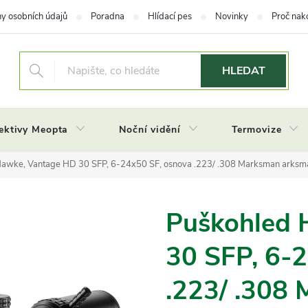
y osobních údajů
Poradna
Hlídací pes
Novinky
Proč nak
HLEDAT
ektivy Meopta
Noční vidění
Termovize
awke, Vantage HD 30 SFP, 6-24x50 SF, osnova .223/ .308 Marksman arksm
Puškohled 
30 SFP, 6-
.223/ .308