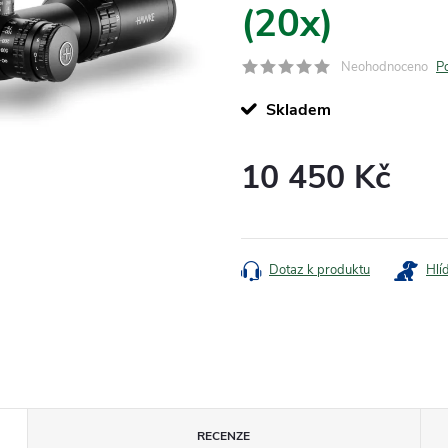
(20x)
Neohodnoceno
P
Skladem
10 450 Kč
Měrná
cena:
Dotaz k produktu
Hlí
RECENZE