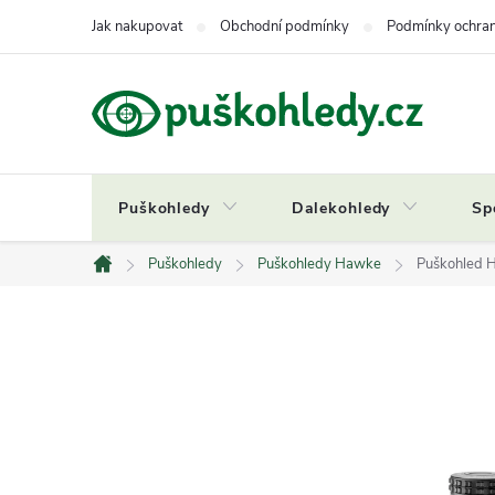
Přejít
Jak nakupovat
Obchodní podmínky
Podmínky ochran
na
obsah
Puškohledy
Dalekohledy
Sp
Puškohledy
Puškohledy Hawke
Puškohled H
Domů