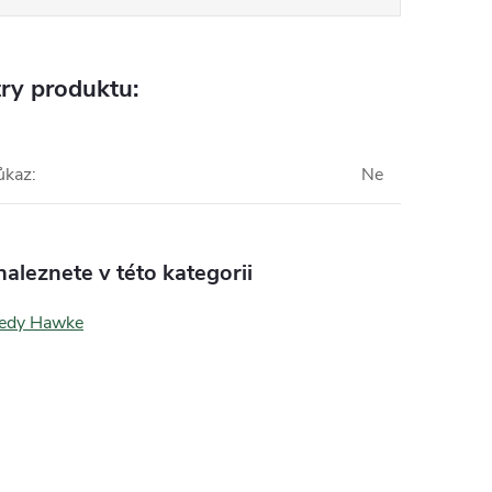
ry produktu:
ůkaz
:
Ne
aleznete v této kategorii
ledy Hawke