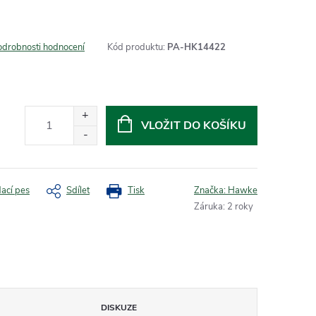
odrobnosti hodnocení
Kód produktu:
PA-HK14422
VLOŽIT DO KOŠÍKU
dací pes
Sdílet
Tisk
Značka:
Hawke
Záruka
:
2 roky
DISKUZE