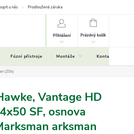
oupit u nás
Prodloužená záruka
NÁKUPNÍ
KOŠÍK
Prázdný košík
Přihlášení
Fúzní přístroje
Montáže
Kontakty
Č
an (20x)
Hawke, Vantage HD
24x50 SF, osnova
 Marksman arksman