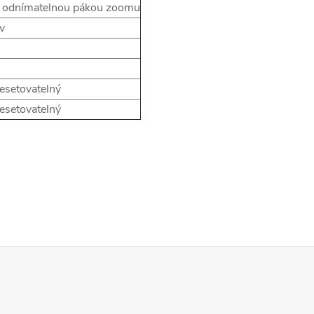
 s odnímatelnou pákou zoomu
v
esetovatelný
esetovatelný