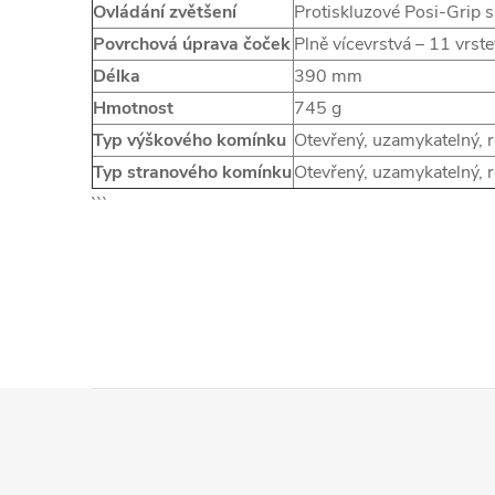
Ovládání zvětšení
Protiskluzové Posi-Grip
Povrchová úprava čoček
Plně vícevrstvá – 11 vrste
Délka
390 mm
Hmotnost
745 g
Typ výškového komínku
Otevřený, uzamykatelný, r
Typ stranového komínku
Otevřený, uzamykatelný, r
```
Z
á
p