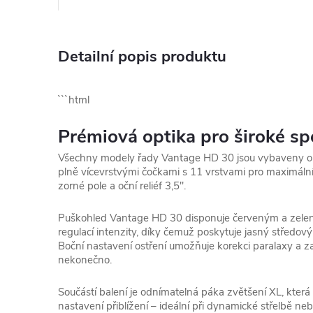
Detailní popis produktu
```html
Prémiová optika pro široké sp
Všechny modely řady Vantage HD 30 jsou vybaveny 
plně vícevrstvými čočkami s 11 vrstvami pro maximální 
zorné pole a oční reliéf 3,5".
Puškohled Vantage HD 30 disponuje červeným a zele
regulací intenzity, díky čemuž poskytuje jasný středový 
Boční nastavení ostření umožňuje korekci paralaxy a z
nekonečno.
Součástí balení je odnímatelná páka zvětšení XL, kter
nastavení přiblížení – ideální při dynamické střelbě nebo