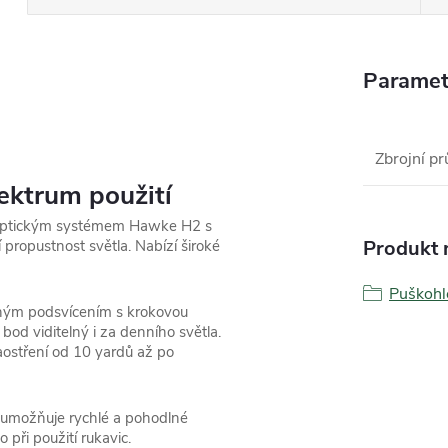
Paramet
Zbrojní pr
ektrum použití
optickým systémem Hawke H2 s
Produkt n
propustnost světla. Nabízí široké
Puškoh
ným podsvícením s krokovou
bod viditelný i za denního světla.
aostření od 10 yardů až po
á umožňuje rychlé a pohodlné
 při použití rukavic.