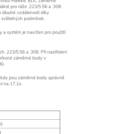
ečností Hawke. BDC záměrné
álně pro ráže .223/5.56 a .308.
a dlouhé vzdálenosti díky
světelných podmínek.
 a systém je navržen pro použití
ch .223/5.56 a .308. Při nastřelení
 přesné záměrné body v
dů.
, kdy jsou záměrné body správně
í na 17,1x.
x)
)