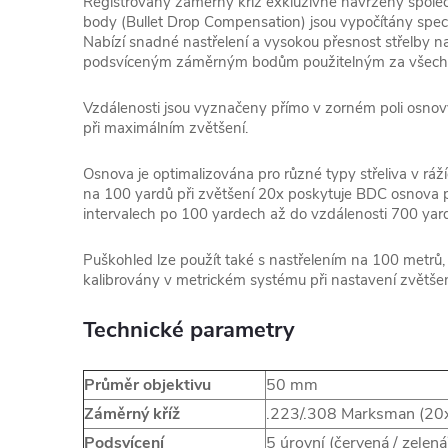
Registrovaný záměrný kříž exkluzivně navržený spol
body (Bullet Drop Compensation) jsou vypočítány speci
Nabízí snadné nastřelení a vysokou přesnost střelby n
podsvíceným záměrným bodům použitelným za všech 
Vzdálenosti jsou vyznačeny přímo v zorném poli osnovy
při maximálním zvětšení.
Osnova je optimalizována pro různé typy střeliva v ráží
na 100 yardů při zvětšení 20x poskytuje BDC osnova
intervalech po 100 yardech až do vzdálenosti 700 yar
Puškohled lze použít také s nastřelením na 100 metrů
kalibrovány v metrickém systému při nastavení zvětšen
Technické parametry
Průměr objektivu
50 mm
Záměrný kříž
.223/.308 Marksman (20
Podsvícení
5 úrovní (červená / zelená