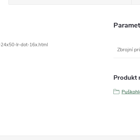
Paramet
24x50-lr-dot-16x.html
Zbrojní pr
Produkt n
Puškoh