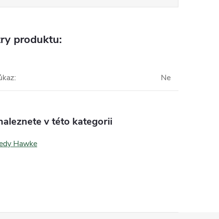
ry produktu:
ůkaz
:
Ne
aleznete v této kategorii
ledy Hawke