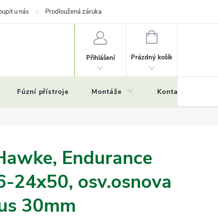
oupit u nás
Prodloužená záruka
NÁKUPNÍ
KOŠÍK
Prázdný košík
Přihlášení
Fúzní přístroje
Montáže
Kontakty
Č
Hawke, Endurance
6-24x50, osv.osnova
bus 30mm