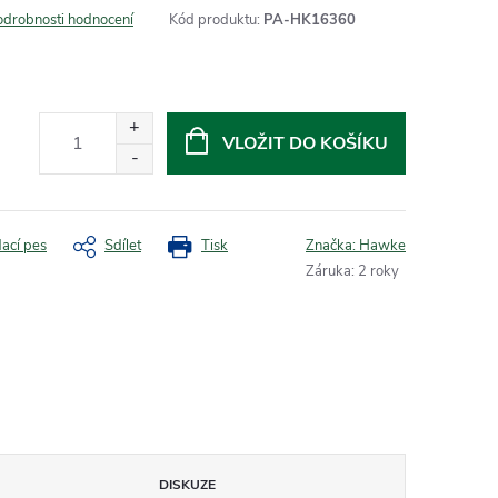
odrobnosti hodnocení
Kód produktu:
PA-HK16360
VLOŽIT DO KOŠÍKU
dací pes
Sdílet
Tisk
Značka:
Hawke
Záruka
:
2 roky
DISKUZE