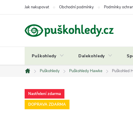
Přejít
Jak nakupovat
Obchodní podmínky
Podmínky ochran
na
obsah
Puškohledy
Dalekohledy
Sp
Puškohledy
Puškohledy Hawke
Puškohled 
Domů
Nastřelení zdarma
DOPRAVA ZDARMA