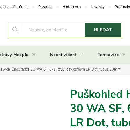
y osobních údajů
Poradna
Hlídací pes
Novinky
Proč nak
HLEDAT
ektivy Meopta
Noční vidění
Termovize
Hawke, Endurance 30 WA SF, 6-24x50, osv.osnova LR Dot, tubus 30mm
Puškohled 
30 WA SF, 
LR Dot, tu