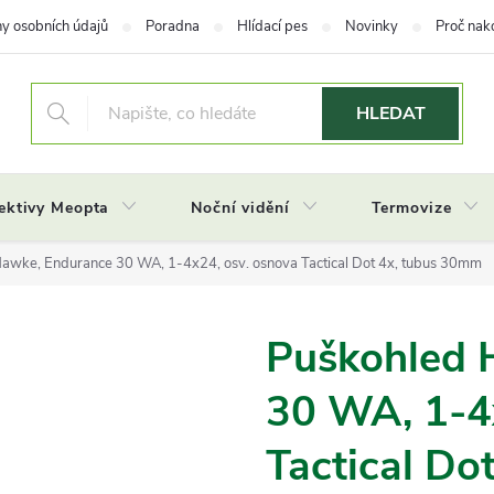
y osobních údajů
Poradna
Hlídací pes
Novinky
Proč nak
HLEDAT
ektivy Meopta
Noční vidění
Termovize
awke, Endurance 30 WA, 1-4x24, osv. osnova Tactical Dot 4x, tubus 30mm
Puškohled 
30 WA, 1-4
Tactical Do