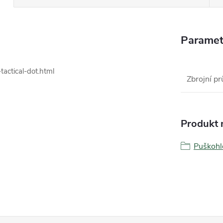
Paramet
actical-dot.html
Zbrojní pr
Produkt n
Puškoh