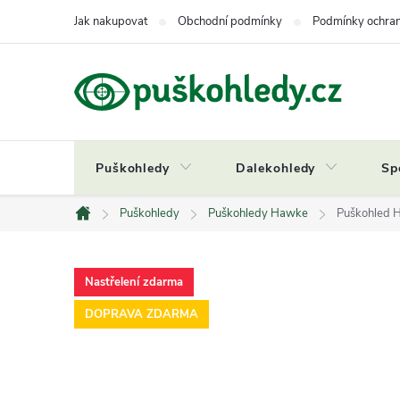
Přejít
Jak nakupovat
Obchodní podmínky
Podmínky ochran
na
obsah
Puškohledy
Dalekohledy
Sp
Puškohledy
Puškohledy Hawke
Puškohled H
Domů
Nastřelení zdarma
DOPRAVA ZDARMA