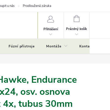
oupit u nás
Prodloužená záruka
NÁKUPNÍ
KOŠÍK
Prázdný košík
Přihlášení
Fúzní přístroje
Montáže
Kontakty
Č
Hawke, Endurance
x24, osv. osnova
t 4x, tubus 30mm