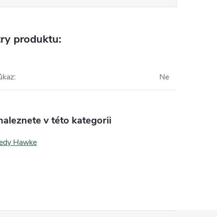
ry produktu:
ůkaz
:
Ne
aleznete v této kategorii
ledy Hawke