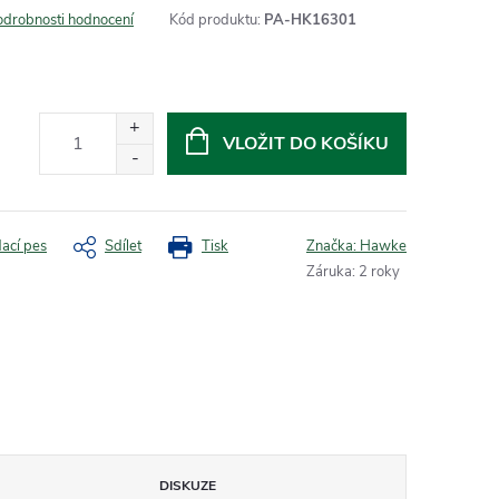
odrobnosti hodnocení
Kód produktu:
PA-HK16301
VLOŽIT DO KOŠÍKU
dací pes
Sdílet
Tisk
Značka:
Hawke
Záruka
:
2 roky
DISKUZE