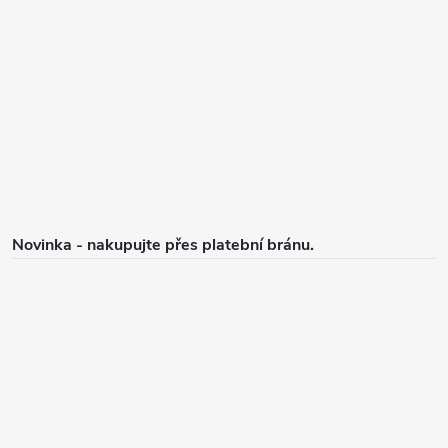
p
a
t
í
Novinka - nakupujte přes platební bránu.