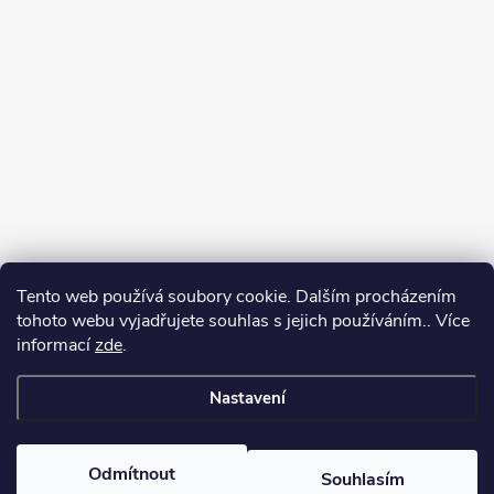
Tento web používá soubory cookie. Dalším procházením
Jak vybírat puškohled
tohoto webu vyjadřujete souhlas s jejich používáním.. Více
informací
zde
.
Nastavení
Copyright 2026
puškohledy.cz
. Všechna práva vyhrazena.
Odmítnout
Souhlasím