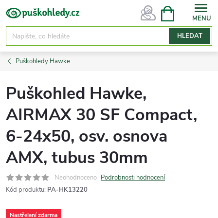
Přejít
NÁKUPNÍ
KOŠÍK
na
obsah
HLEDAT
Puškohledy Hawke
Puškohled Hawke,
AIRMAX 30 SF Compact,
6-24x50, osv. osnova
AMX, tubus 30mm
Neohodnoceno
Podrobnosti hodnocení
Kód produktu:
PA-HK13220
Nastřelení zdarma