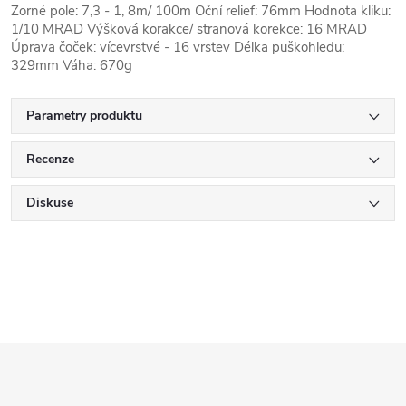
Zorné pole: 7,3 - 1, 8m/ 100m Oční relief: 76mm Hodnota kliku:
1/10 MRAD Výšková korakce/ stranová korekce: 16 MRAD
Úprava čoček: vícevrstvé - 16 vrstev Délka puškohledu:
329mm Váha: 670g
Parametry produktu
Recenze
Diskuse
Z
á