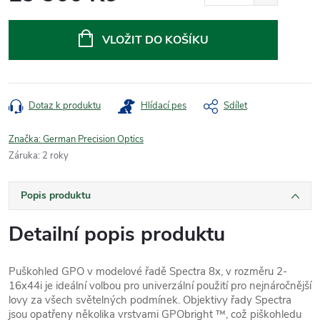
Měrná
cena:
VLOŽIT DO KOŠÍKU
Dotaz k produktu
Hlídací pes
Sdílet
Značka:
German Precision Optics
Záruka
:
2 roky
Popis produktu
Detailní popis produktu
Puškohled GPO v modelové řadě Spectra 8x, v rozměru 2-
16x44i je ideální volbou pro univerzální použití pro nejnáročnější
lovy za všech světelných podmínek. Objektivy řady Spectra
jsou opatřeny několika vrstvami GPObright ™, což piškohledu