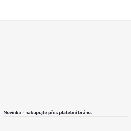
Z
á
p
a
t
í
Novinka - nakupujte přes platební bránu.