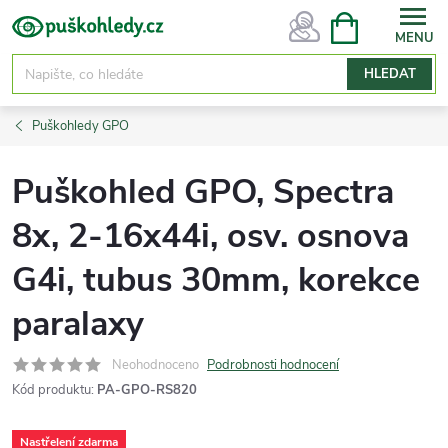
Přejít
NÁKUPNÍ
KOŠÍK
na
obsah
HLEDAT
Puškohledy GPO
Puškohled GPO, Spectra
8x, 2-16x44i, osv. osnova
G4i, tubus 30mm, korekce
paralaxy
Neohodnoceno
Podrobnosti hodnocení
Kód produktu:
PA-GPO-RS820
Nastřelení zdarma