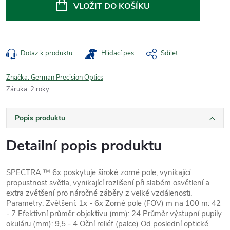
cena:
VLOŽIT DO KOŠÍKU
Dotaz k produktu
Hlídací pes
Sdílet
Značka:
German Precision Optics
Záruka
:
2 roky
Popis produktu
Detailní popis produktu
SPECTRA ™ 6x poskytuje široké zorné pole, vynikající
propustnost světla, vynikající rozlišení při slabém osvětlení a
extra zvětšení pro náročné záběry z velké vzdálenosti.
Parametry: Zvětšení: 1x - 6x Zorné pole (FOV) m na 100 m: 42
- 7 Efektivní průměr objektivu (mm): 24 Průměr výstupní pupily
okuláru (mm): 9,5 - 4 Oční reliéf (palce) Od poslední optické