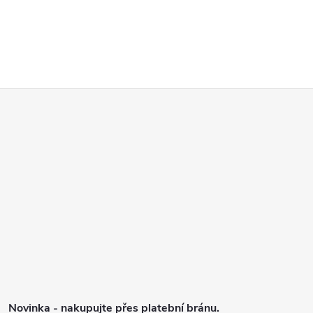
Z
á
p
a
t
í
Novinka - nakupujte přes platební bránu.