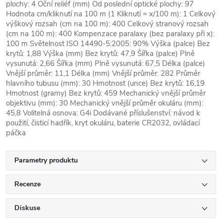
plochy: 4 Oční reliéf (mm) Od poslední optické plochy: 97
Hodnota cm/kliknutí na 100 m (1 Kliknutí = x/100 m): 1 Celkový
výškový rozsah (cm na 100 m): 400 Celkový stranový rozsah
(cm na 100 m): 400 Kompenzace paralaxy (bez paralaxy při x):
100 m Světelnost ISO 14490-5:2005: 90% Výška (palce) Bez
krytů: 1,88 Výška (mm) Bez krytů: 47,9 Šířka (palce) Plně
vysunutá: 2,66 Šířka (mm) Plně vysunutá: 67,5 Délka (palce)
Vnější průměr: 11,1 Délka (mm) Vnější průměr: 282 Průměr
hlavního tubusu (mm): 30 Hmotnost (unce) Bez krytů: 16,19
Hmotnost (gramy) Bez krytů: 459 Mechanický vnější průměr
objektivu (mm): 30 Mechanický vnější průměr okuláru (mm):
45,8 Volitelná osnova: G4i Dodávané příslušenství: návod k
použití, čisticí hadřík, kryt okuláru, baterie CR2032, ovládací
páčka
Parametry produktu
Recenze
Diskuse