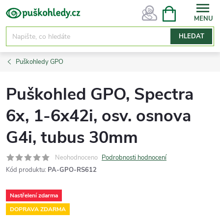
Přejít
NÁKUPNÍ
KOŠÍK
na
obsah
HLEDAT
Puškohledy GPO
Puškohled GPO, Spectra
6x, 1-6x42i, osv. osnova
G4i, tubus 30mm
Neohodnoceno
Podrobnosti hodnocení
Kód produktu:
PA-GPO-RS612
Nastřelení zdarma
DOPRAVA ZDARMA