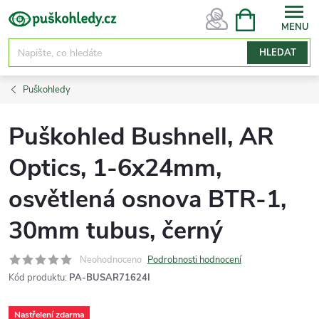
Přejít
NÁKUPNÍ
KOŠÍK
na
obsah
HLEDAT
Puškohledy
Puškohled Bushnell, AR
Optics, 1-6x24mm,
osvětlená osnova BTR-1,
30mm tubus, černý
Neohodnoceno
Podrobnosti hodnocení
Kód produktu:
PA-BUSAR71624I
Nastřelení zdarma