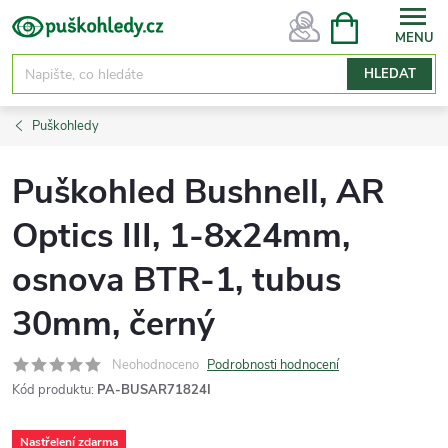
Přejít
NÁKUPNÍ
KOŠÍK
na
obsah
HLEDAT
Puškohledy
Puškohled Bushnell, AR
Optics III, 1-8x24mm,
osnova BTR-1, tubus
30mm, černý
Neohodnoceno
Podrobnosti hodnocení
Kód produktu:
PA-BUSAR71824I
Nastřelení zdarma