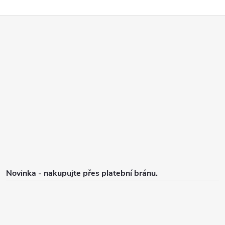
Z
á
p
a
t
í
Novinka - nakupujte přes platební bránu.