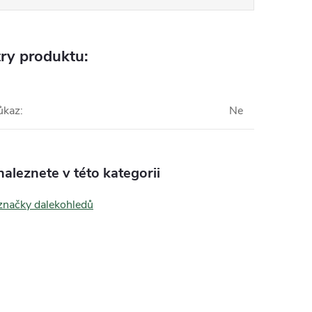
ry produktu:
ůkaz
:
Ne
aleznete v této kategorii
 značky dalekohledů