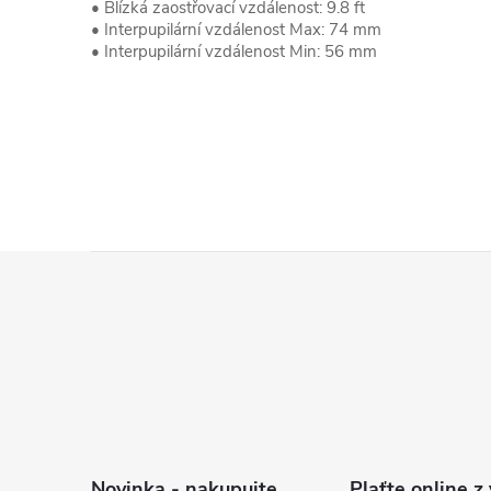
• Blízká zaostřovací vzdálenost: 9.8 ft
• Interpupilární vzdálenost Max: 74 mm
• Interpupilární vzdálenost Min: 56 mm
Z
á
p
a
t
í
Novinka - nakupujte
Plaťte online z 