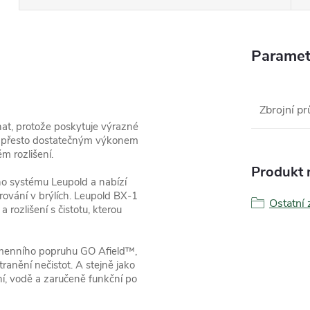
Paramet
Zbrojní pr
t, protože poskytuje výrazné
, přesto dostatečným výkonem
m rozlišení.
Produkt n
ho systému Leupold a nabízí
rování v brýlích. Leupold BX-1
Ostatní
 rozlišení s čistotu, kterou
amenního popruhu GO Afield™,
ranění nečistot. A stejně jako
í, vodě a zaručeně funkční po