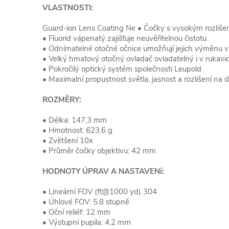
VLASTNOSTI:
Guard-ion Lens Coating Ne • Čočky s vysokým rozliše
• Fluorid vápenatý zajišťuje neuvěřitelnou čistotu
• Odnímatelné otočné očnice umožňují jejich výměnu v
• Velký hmatový otočný ovladač ovladatelný i v rukavic
• Pokročilý optický systém společnosti Leupold
• Maximalní propustnost světla, jasnost a rozlišení na d
ROZMĚRY:
• Délka: 147,3 mm
• Hmotnost: 623,6 g
• Zvětšení 10x
• Průměr čočky objektivu: 42 mm
HODNOTY ÚPRAV A NASTAVENí:
• Lineární FOV (ft@1000 yd) 304
• Úhlové FOV: 5.8 stupně
• Oční reliéf: 12 mm
• Výstupní pupila: 4.2 mm