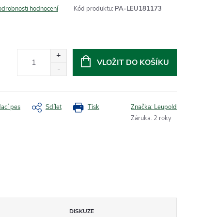
odrobnosti hodnocení
Kód produktu:
PA-LEU181173
VLOŽIT DO KOŠÍKU
dací pes
Sdílet
Tisk
Značka:
Leupold
Záruka
:
2 roky
DISKUZE