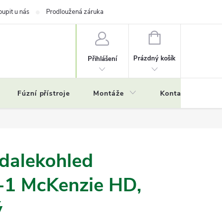
oupit u nás
Prodloužená záruka
NÁKUPNÍ
KOŠÍK
Prázdný košík
Přihlášení
Fúzní přístroje
Montáže
Kontakty
Č
dalekohled
-1 McKenzie HD,
ý