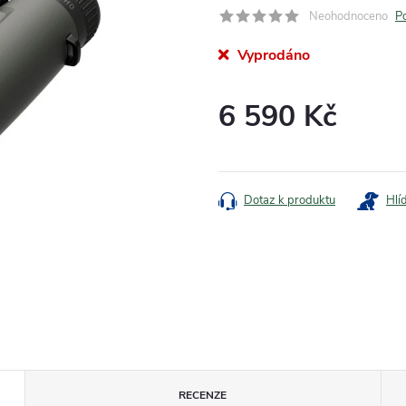
Neohodnoceno
P
Vyprodáno
6 590 Kč
Měrná
cena:
Dotaz k produktu
Hlí
RECENZE