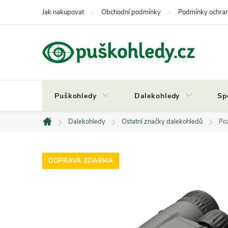
Přejít
Jak nakupovat
Obchodní podmínky
Podmínky ochran
na
obsah
Puškohledy
Dalekohledy
Sp
Dalekohledy
Ostatní značky dalekohledů
Po
Domů
DOPRAVA ZDARMA