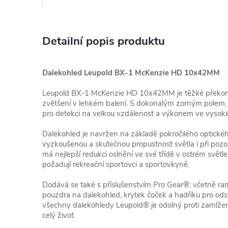
Detailní popis produktu
Dalekohled Leupold BX-1 McKenzie HD 10x42MM
Leupold BX-1 McKenzie HD 10x42MM je těžké překona
zvětšení v lehkém balení. S dokonalým zorným polem
pro detekci na velkou vzdálenost a výkonem ve vysoké
Dalekohled je navržen na základě pokročilého optické
vyzkoušenou a skutečnou propustnost světla i při pozo
má nejlepší redukci oslnění ve své třídě v ostrém světle a
požadují rekreační sportovci a sportovkyně.
Dodává se také s příslušenstvím Pro Gear®: včetně r
pouzdra na dalekohled, krytek čoček a hadříku pro odst
všechny dalekohledy Leupold® je odolný proti zamlžen
celý život.