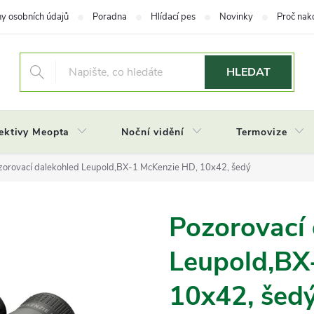
y osobních údajů
Poradna
Hlídací pes
Novinky
Proč nak
HLEDAT
ektivy Meopta
Noční vidění
Termovize
zorovací dalekohled Leupold,BX-1 McKenzie HD, 10x42, šedý
Pozorovací 
Leupold,BX
10x42, šed