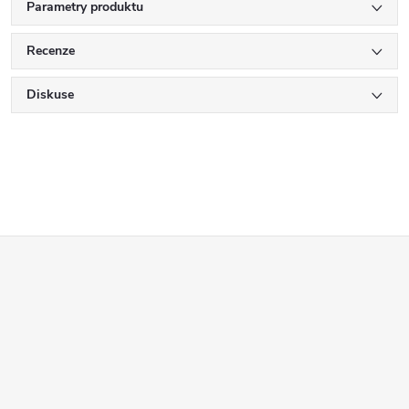
Parametry produktu
Recenze
Diskuse
Z
á
p
a
t
í