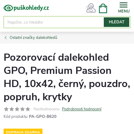
Přejít
NÁKUPNÍ
KOŠÍK
na
obsah
HLEDAT
Ostatní značky dalekohledů
Pozorovací dalekohled
GPO, Premium Passion
HD, 10x42, černý, pouzdro,
popruh, krytky
Neohodnoceno
Podrobnosti hodnocení
Kód produktu:
PA-GPO-B620
DOPRAVA ZDARMA