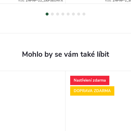
Kód:
2NPNP-22_DEPSEONYX
Kód:
2NPNP-2_B
Nastřelení zdarma
DOPRAVA ZDARMA