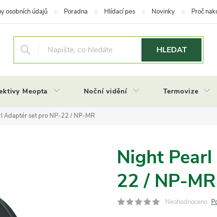
y osobních údajů
Poradna
Hlídací pes
Novinky
Proč nak
HLEDAT
ektivy Meopta
Noční vidění
Termovize
rl Adaptér set pro NP-22 / NP-MR
Night Pearl
22 / NP-MR
Neohodnoceno
P