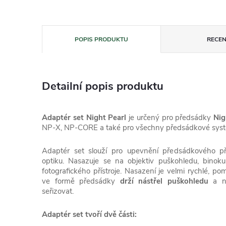
POPIS PRODUKTU
RECEN
Detailní popis produktu
Adaptér set Night Pearl
je určený pro předsádky
Nig
NP-X, NP-CORE a také pro všechny předsádkové sys
Adaptér set slouží pro upevnění předsádkového pří
optiku. Nasazuje se na objektiv puškohledu, binok
fotografického přístroje. Nasazení je velmi rychlé, po
ve formě předsádky
drží nástřel puškohledu
a ne
seřizovat.
Adaptér set tvoří dvě části: