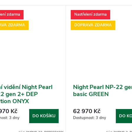
lení zdarma
Nastřelení zdarma
AVA ZDARMA
DOPRAVA ZDARMA
í vidění Night Pearl
Night Pearl NP-22 g
2 gen 2+ DEP
basic GREEN
ction ONYX
970 Kč
62 970 Kč
DO KOŠÍKU
DO KO
nost: 3 dny
Dostupnost: 3 dny