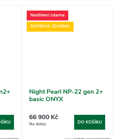
Nastřelení zdarma
Nastřele
DOPRAVA ZDARMA
DOPRAV
en2+
Night Pearl NP-22 gen 2+
Night 
basic ONYX
ONYX 
66 900 Kč
125 9
ŠÍKU
DO KOŠÍKU
Na dotaz
Na objed