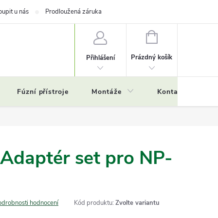
oupit u nás
Prodloužená záruka
NÁKUPNÍ
KOŠÍK
Prázdný košík
Přihlášení
Fúzní přístroje
Montáže
Kontakty
Č
 Adaptér set pro NP-
odrobnosti hodnocení
Kód produktu:
Zvolte variantu