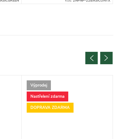
ASICGREEN
Kód:
2NPNP-22BASICONYX
Výprodej
Nastřelení zdarma
DOPRAVA ZDARMA