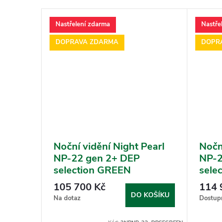
Nastřelení zdarma
Nastře
DOPRAVA ZDARMA
DOPR
 TIR-
Noční vidění Night Pearl
Nočn
NP-22 gen 2+ DEP
NP-2
selection GREEN
sele
105 700 Kč
114 
KOŠÍKU
DO KOŠÍKU
Na dotaz
Dostup