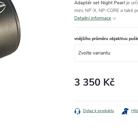
Adaptér set Night Pearl
je ur
mini, NP-X, NP-CORE a také p
Detailní informace
vnějšího průměru objektivu pu
3 350 Kč
Měrná
cena:
Dotaz k produktu
Hlí