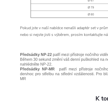
Ø 67
Ø 79
Ø 80
Pokud jste v naší nabídce nenašli adaptér set v prů
nebo si nejste jisti s výběrem, prosím kontaktujte n
Předsádky NP-22
patří mezi přístroje nočního vidě
Během 30 sekund změní váš denní puškohled na nočn
nahlédněte NP-22.
Předsádky NP-MR
patří mezi přístroje nočníh
den/noc pro střelbu na střední vzdálenosti. Pro b
MR
K to