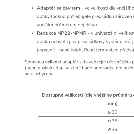
Adaptér se závitem
- ve velikosti dle vnější
optiky (pokud potřebujete předsádku zároveň u
vnějším průměrem objektivu
Redukce NP22-NPMR
- v univerzální veliko
optiku uchytit i jiný předsádkový systém, ne
popsané - např. Night Pearl termovizní předs
Správnou
velikost
adaptér setu vybírejte dle vnějšího
(např. puškohledu), na které bude předsádka pro noční
setu uchycena.
Dostupné velikosti (dle vnějšího průměru
mm)
30
Ø
38
Ø
39
Ø