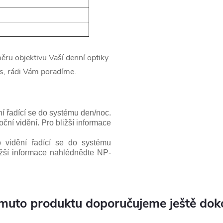
měru objektivu Vaší denní optiky
ás,
rádi Vám poradíme.
ní řadící se do systému den/noc.
í vidění. Pro bližší informace
o vidění řadící se do systému
ližší informace nahlédnědte NP-
muto produktu doporučujeme ještě dok