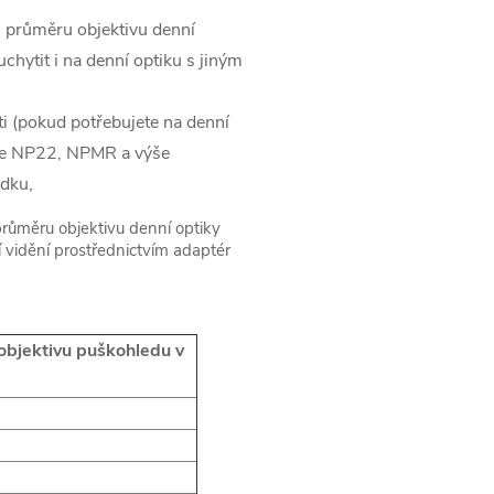
ho průměru objektivu denní
chytit i na denní optiku s jiným
sti (pokud potřebujete na denní
ž je NP22, NPMR a výše
ádku,
 průměru objektivu denní optiky
 vidění prostřednictvím adaptér
 objektivu puškohledu v