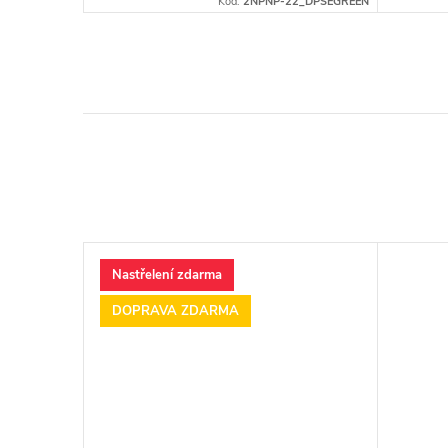
NPARTIR-M35
Kód:
2NPNP-22_DPSEGREEN
Nastřelení zdarma
DOPRAVA ZDARMA