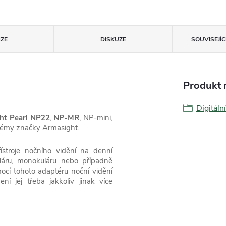
ZE
DISKUZE
SOUVISEJÍ
Produkt n
Digitáln
ht Pearl NP22
,
NP-MR
, NP-mini,
témy značky Armasight.
stroje nočního vidění na denní
uláru, monokuláru nebo případně
mocí tohoto adaptéru noční vidění
ní jej třeba jakkoliv jinak více