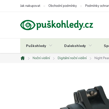
Přejít
Jak nakupovat
Obchodní podmínky
Podmínky ochran
na
obsah
Puškohledy
Dalekohledy
Sp
Noční vidění
Digitální noční vidění
Night Pea
Domů