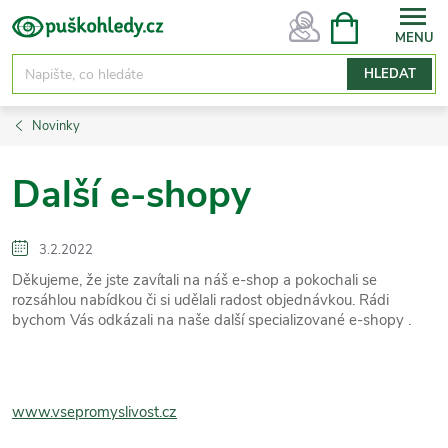
Přejít
NÁKUPNÍ
KOŠÍK
na
obsah
HLEDAT
Novinky
Další e-shopy
3.2.2022
Děkujeme, že jste zavítali na náš e-shop a pokochali se
rozsáhlou nabídkou či si udělali radost objednávkou. Rádi
bychom Vás odkázali na naše další specializované e-shopy .
www.vsepromyslivost.cz