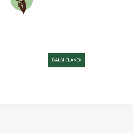
DALŠÍ ČLÁNEK
Z
á
p