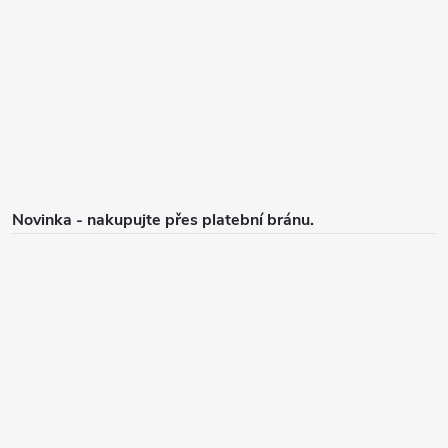
a
t
í
Novinka - nakupujte přes platební bránu.