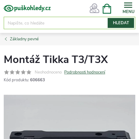
Přejít
NÁKUPNÍ
KOŠÍK
na
obsah
HLEDAT
Základny pevné
Montáž Tikka T3/T3X
Neohodnoceno
Podrobnosti hodnocení
Kód produktu:
606663