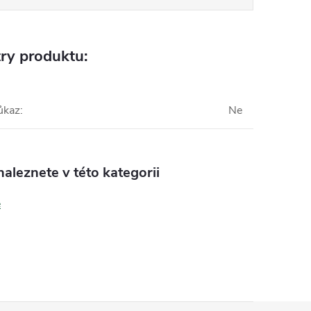
ry produktu:
ůkaz
:
Ne
aleznete v této kategorii
e