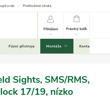
oupit u nás
Prodloužená záruka
NÁKUPNÍ
KOŠÍK
Prázdný košík
Přihlášení
Fúzní přístroje
Montáže
Kontakty
Č
eld Sights, SMS/RMS,
Glock 17/19, nízko