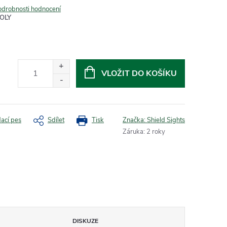
odrobnosti hodnocení
OLY
VLOŽIT DO KOŠÍKU
dací pes
Sdílet
Tisk
Značka:
Shield Sights
Záruka
:
2 roky
DISKUZE