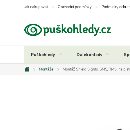
Přejít
Jak nakupovat
Obchodní podmínky
Podmínky ochran
na
obsah
Puškohledy
Dalekohledy
Sp
Montáže
Montáž Shield Sights, SMS/RMS, na pisto
Domů