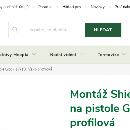
y osobních údajů
Poradna
Hlídací pes
Novinky
Proč nak
HLEDAT
ektivy Meopta
Noční vidění
Termovize
le Glock 17/19, nízko profilová
Montáž Shi
na pistole 
profilová