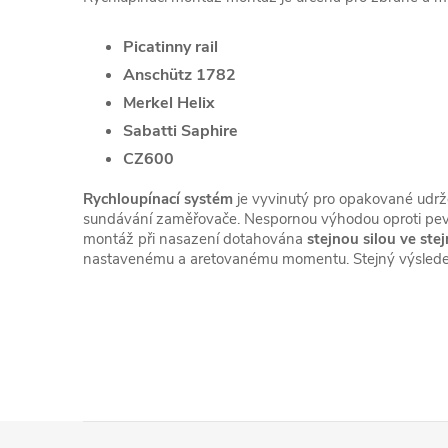
Picatinny rail
Anschütz 1782
Merkel Helix
Sabatti Saphire
CZ600
Rychloupínací systém
je vyvinutý pro opakované udrže
sundávání zaměřovače. Nespornou výhodou oproti pevn
montáž při nasazení dotahována
stejnou silou ve ste
nastavenému a aretovanému momentu. Stejný výsledek
Z