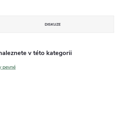
DISKUZE
aleznete v této kategorii
y pevné