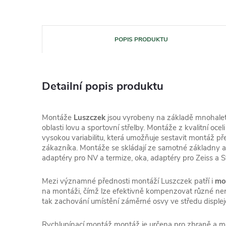
POPIS PRODUKTU
Detailní popis produktu
Montáže
Luszczek
jsou vyrobeny na základě mnohaletý
oblasti lovu a sportovní střelby. Montáže z kvalitní oce
vysokou variabilitu, která umožňuje sestavit montáž 
zákazníka. Montáže se skládají ze samotné základny a p
adaptéry pro NV a termize, oka, adaptéry pro Zeiss a Svar
Mezi významné přednosti montáží Luszczek patří i
mo
na montáži, čímž lze efektivně kompenzovat různé ner
tak zachování umístění záměrné osvy ve středu displej
Rychlupínací montáž montáž je určena pro zbraně a mo