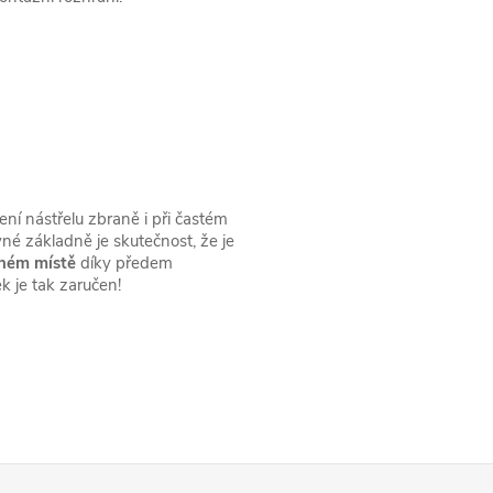
ní nástřelu zbraně i při častém
é základně je skutečnost, že je
jném místě
díky předem
 je tak zaručen!