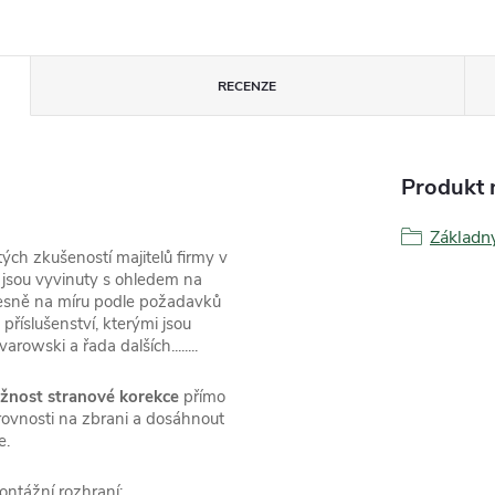
RECENZE
Produkt n
Základn
ch zkušeností majitelů firmy v
li jsou vyvinuty s ohledem na
přesně na míru podle požadavků
říslušenství, kterými jsou
owski a řada dalších........
žnost stranové korekce
přímo
ovnosti na zbrani a dosáhnout
e.
ntážní rozhraní: