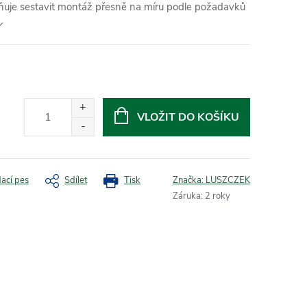
žňuje sestavit montáž přesně na míru podle požadavků
VLOŽIT DO KOŠÍKU
dací pes
Sdílet
Tisk
Značka:
LUSZCZEK
Záruka
:
2 roky