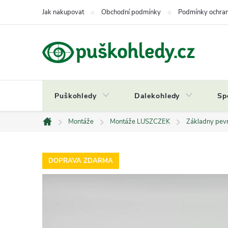
Přejít
Jak nakupovat
Obchodní podmínky
Podmínky ochran
na
obsah
Puškohledy
Dalekohledy
Sp
Montáže
Montáže LUSZCZEK
Základny pev
Domů
DOPRAVA ZDARMA