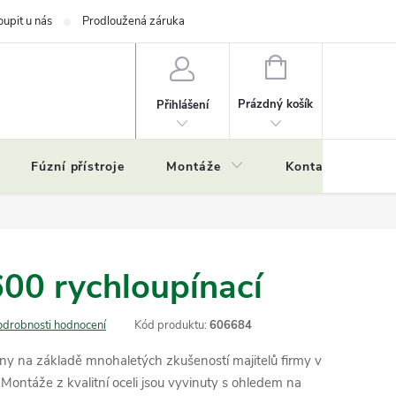
oupit u nás
Prodloužená záruka
NÁKUPNÍ
KOŠÍK
Prázdný košík
Přihlášení
Fúzní přístroje
Montáže
Kontakty
Č
00 rychloupínací
odrobnosti hodnocení
Kód produktu:
606684
ny na základě mnohaletých zkušeností majitelů firmy v
. Montáže z kvalitní oceli jsou vyvinuty s ohledem na