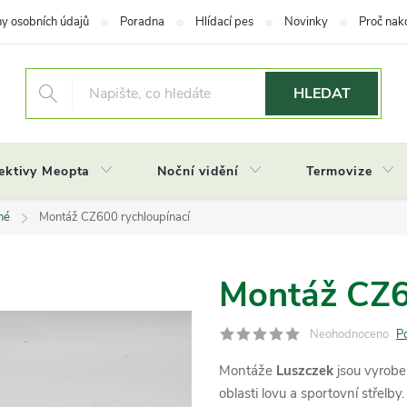
y osobních údajů
Poradna
Hlídací pes
Novinky
Proč nak
HLEDAT
ektivy Meopta
Noční vidění
Termovize
né
Montáž CZ600 rychloupínací
Montáž CZ6
Neohodnoceno
P
Montáže
Luszczek
jsou vyrobe
oblasti lovu a sportovní střelby