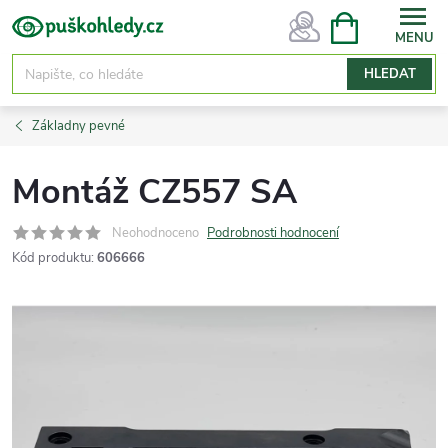
Přejít
NÁKUPNÍ
KOŠÍK
na
obsah
HLEDAT
Základny pevné
Montáž CZ557 SA
Neohodnoceno
Podrobnosti hodnocení
Kód produktu:
606666