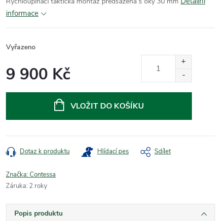
Detailní
Rychloupínací taktická montáž předsazená s oky 30 mm
informace
Vyřazeno
9 900 Kč
Měrná
cena:
VLOŽIT DO KOŠÍKU
Dotaz k produktu
Hlídací pes
Sdílet
Značka:
Contessa
Záruka
:
2 roky
Popis produktu