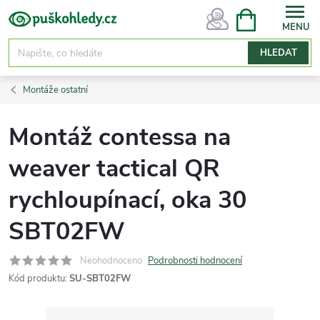
Přejít
NÁKUPNÍ
KOŠÍK
na
obsah
HLEDAT
Montáže ostatní
Montáž contessa na
weaver tactical QR
rychloupínací, oka 30
SBT02FW
Neohodnoceno
Podrobnosti hodnocení
Kód produktu:
SU-SBT02FW