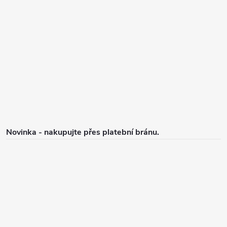
p
a
t
í
Novinka - nakupujte přes platební bránu.