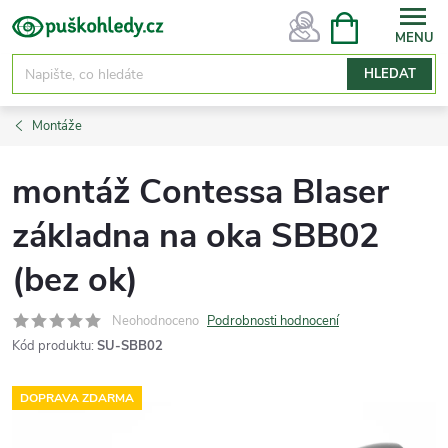
Přejít
NÁKUPNÍ
KOŠÍK
na
obsah
HLEDAT
Montáže
montáž Contessa Blaser
základna na oka SBB02
(bez ok)
Neohodnoceno
Podrobnosti hodnocení
Kód produktu:
SU-SBB02
DOPRAVA ZDARMA