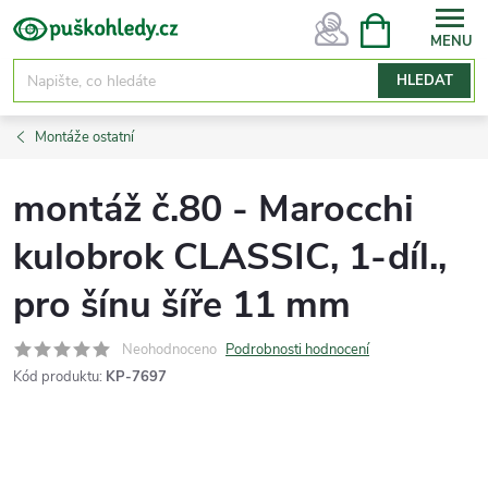
Přejít
NÁKUPNÍ
KOŠÍK
na
obsah
HLEDAT
Montáže ostatní
montáž č.80 - Marocchi
kulobrok CLASSIC, 1-díl.,
pro šínu šíře 11 mm
Neohodnoceno
Podrobnosti hodnocení
Kód produktu:
KP-7697