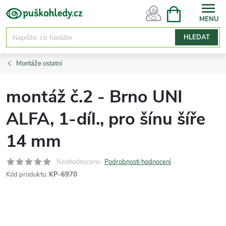
Přejít
NÁKUPNÍ
KOŠÍK
na
obsah
HLEDAT
Montáže ostatní
montáž č.2 - Brno UNI
ALFA, 1-díl., pro šínu šíře
14 mm
Neohodnoceno
Podrobnosti hodnocení
Kód produktu:
KP-6970