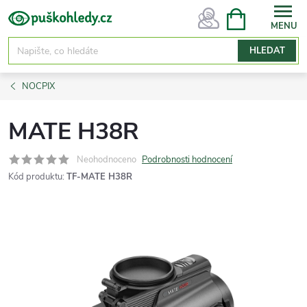
Přejít
NÁKUPNÍ
KOŠÍK
na
obsah
HLEDAT
NOCPIX
MATE H38R
Neohodnoceno
Podrobnosti hodnocení
Kód produktu:
TF-MATE H38R