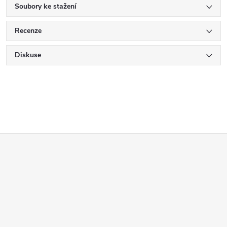
Soubory ke stažení
Recenze
Diskuse
Z
á
p
a
t
í