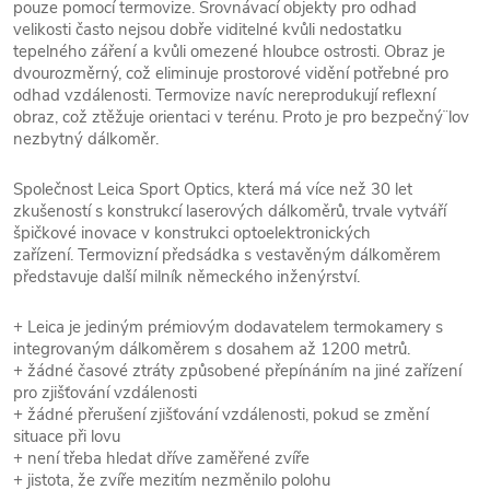
pouze pomocí termovize. Srovnávací objekty pro odhad
velikosti často nejsou dobře viditelné kvůli nedostatku
tepelného záření a kvůli omezené hloubce ostrosti. Obraz je
dvourozměrný, což eliminuje prostorové vidění potřebné pro
odhad vzdálenosti. Termovize navíc nereprodukují reflexní
obraz, což ztěžuje orientaci v terénu. Proto je pro bezpečný¨lov
nezbytný dálkoměr.
Společnost Leica Sport Optics, která má více než 30 let
zkušeností s konstrukcí laserových dálkoměrů, trvale vytváří
špičkové inovace v konstrukci optoelektronických
zařízení. Termovizní předsádka s vestavěným dálkoměrem
představuje další milník německého inženýrství.
+ Leica je jediným prémiovým dodavatelem termokamery s
integrovaným dálkoměrem s dosahem až 1200 metrů.
+ žádné časové ztráty způsobené přepínáním na jiné zařízení
pro zjišťování vzdálenosti
+ žádné přerušení zjišťování vzdálenosti, pokud se změní
situace při lovu
+ není třeba hledat dříve zaměřené zvíře
+ jistota, že zvíře mezitím nezměnilo polohu