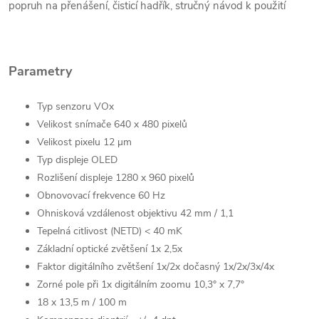
popruh na přenášení, čisticí hadřík, stručný návod k použití
Parametry
Typ senzoru VOx
Velikost snímače 640 x 480 pixelů
Velikost pixelu 12 µm
Typ displeje OLED
Rozlišení displeje 1280 x 960 pixelů
Obnovovací frekvence 60 Hz
Ohnisková vzdálenost objektivu 42 mm / 1,1
Tepelná citlivost (NETD) < 40 mK
Základní optické zvětšení 1x 2,5x
Faktor digitálního zvětšení 1x/2x dočasný 1x/2x/3x/4x
Zorné pole při 1x digitálním zoomu 10,3° x 7,7°
18 x 13,5 m / 100 m