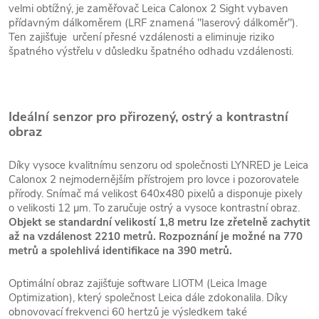
velmi obtížný, je zaměřovač Leica Calonox 2 Sight vybaven
přídavným dálkoměrem (LRF znamená "laserový dálkoměr").
Ten zajišťuje určení přesné vzdálenosti a eliminuje riziko
špatného výstřelu v důsledku špatného odhadu vzdálenosti.
Ideální senzor pro přirozený, ostrý a kontrastní
obraz
Díky vysoce kvalitnímu senzoru od společnosti LYNRED je Leica
Calonox 2 nejmodernějším přístrojem pro lovce i pozorovatele
přírody. Snímač má velikost 640x480 pixelů a disponuje pixely
o velikosti 12 µm. To zaručuje ostrý a vysoce kontrastní obraz.
Objekt se standardní velikostí 1,8 metru lze zřetelně zachytit
až na vzdálenost 2210 metrů. Rozpoznání je možné na 770
metrů a spolehlivá identifikace na 390 metrů.
Optimální obraz zajišťuje software LIOTM (Leica Image
Optimization), který společnost Leica dále zdokonalila. Díky
obnovovací frekvenci 60 hertzů je výsledkem také