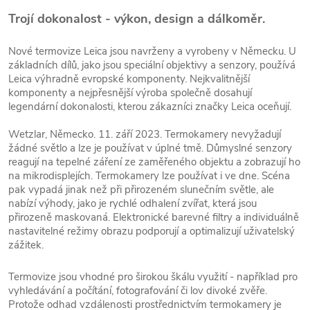
Trojí dokonalost - výkon, design a dálkoměr.
Nové termovize Leica jsou navrženy a vyrobeny v Německu. U
základních dílů, jako jsou speciální objektivy a senzory, používá
Leica výhradně evropské komponenty. Nejkvalitnější
komponenty a nejpřesnější výroba společně dosahují
legendární dokonalosti, kterou zákazníci značky Leica oceňují.
Wetzlar, Německo. 11. září 2023. Termokamery nevyžadují
žádné světlo a lze je používat v úplné tmě. Důmyslné senzory
reagují na tepelné záření ze zaměřeného objektu a zobrazují ho
na mikrodisplejích. Termokamery lze používat i ve dne. Scéna
pak vypadá jinak než při přirozeném slunečním světle, ale
nabízí výhody, jako je rychlé odhalení zvířat, která jsou
přirozeně maskovaná. Elektronické barevné filtry a individuálně
nastavitelné režimy obrazu podporují a optimalizují uživatelský
zážitek.
Termovize jsou vhodné pro širokou škálu využití - například pro
vyhledávání a počítání, fotografování či lov divoké zvěře.
Protože odhad vzdálenosti prostřednictvím termokamery je