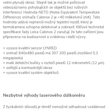
velmi plynulý obraz. Stejně tak je možné pořizovat
videozáznamy pohybujících se objektů bez rušivých
interferencí. Hodnota NETD (Noise Equivalent Temperature
Difference) snímače Calonox 2 je <40 milikelvinů (mK). Tato
hodnota udává nejmenší možný teplotní rozdíl, který je
termokamera schopna detekovat a zobrazit. Klíčové technické
specifikace řady Leica Calonox 2 zaručují, že tato zařízení jsou
připravena na budoucnost a zvládnou i další výzvy.
+ vysoce kvalitní senzor LYNRED
+ snímač 640x480 pixelů má 307 200 pixelů (rozlišení 0,3
megapixelu)
+ malé detekční buňky s roztečí pixelů 12 mikrometrů (12 µm).
+ ostřejší a kontrastnější obraz
+ vysoce kvalitní systém objektivů
Nezbytné výhody laserového dálkoměru
Z fyzikálních důvodů je téměř nemožné odhadnout vzdálenost