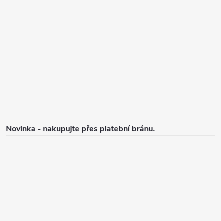
p
a
t
í
Novinka - nakupujte přes platební bránu.