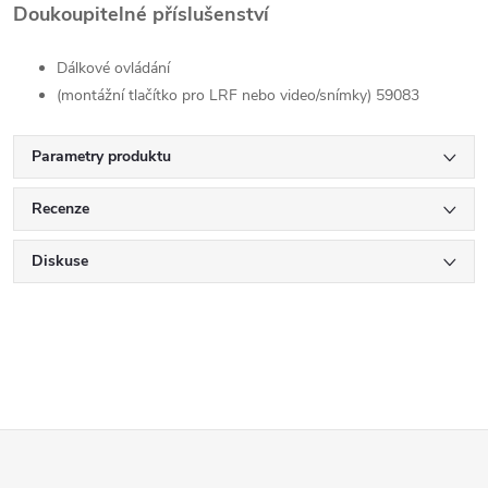
Doukoupitelné příslušenství
Dálkové ovládání
(montážní tlačítko pro LRF nebo video/snímky) 59083
Parametry produktu
Recenze
Diskuse
Z
á