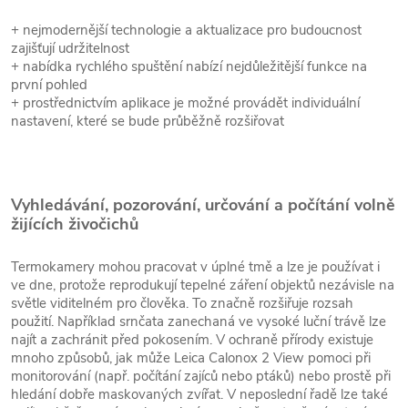
+ nejmodernější technologie a aktualizace pro budoucnost
zajišťují udržitelnost
+ nabídka rychlého spuštění nabízí nejdůležitější funkce na
první pohled
+ prostřednictvím aplikace je možné provádět individuální
nastavení, které se bude průběžně rozšiřovat
Vyhledávání, pozorování, určování a počítání volně
žijících živočichů
Termokamery mohou pracovat v úplné tmě a lze je používat i
ve dne, protože reprodukují tepelné záření objektů nezávisle na
světle viditelném pro člověka. To značně rozšiřuje rozsah
použití. Například srnčata zanechaná ve vysoké luční trávě lze
najít a zachránit před pokosením. V ochraně přírody existuje
mnoho způsobů, jak může Leica Calonox 2 View pomoci při
monitorování (např. počítání zajíců nebo ptáků) nebo prostě při
hledání dobře maskovaných zvířat. V neposlední řadě lze také