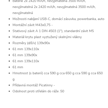
Baterie 2x 2420 mA/h, nevyjímatelná 3500 mA/h,
nevyjímatelná 2x 2420 mA/h, nevyjímatelná 3500 mA/h,
nevyjímatelná
Možnosti nabíjení USB-C, domácí zásuvka, powerbanka, auto
Montážní závit M43x0,75 -
Stativový závit A 1 DIN 4503 (1"), standardní závit M5
Materiál krytu plast vyztužený skelnými vlákny
Rozměry (d/š/v) 139x90x
61 mm 139x110x
61 mm 139x90x
61 mm 139x110x
61 mm
Hmotnost (s baterií) cca 590 g cca 650 g cca 590 g cca 650
g
Přídavná montáž Picatinny -
Odolnost proti střelám do ráže .50