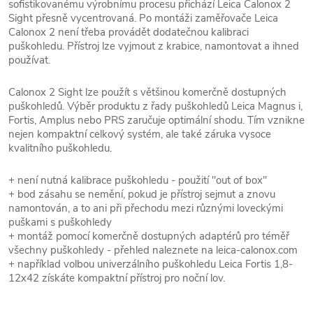
sofistikovanému výrobnímu procesu přichází Leica Calonox 2
Sight přesně vycentrovaná. Po montáži zaměřovače Leica
Calonox 2 není třeba provádět dodatečnou kalibraci
puškohledu. Přístroj lze vyjmout z krabice, namontovat a ihned
používat.
Calonox 2 Sight lze použít s většinou komerčně dostupných
puškohledů. Výběr produktu z řady puškohledů Leica Magnus i,
Fortis, Amplus nebo PRS zaručuje optimální shodu. Tím vznikne
nejen kompaktní celkový systém, ale také záruka vysoce
kvalitního puškohledu.
+ není nutná kalibrace puškohledu - použití "out of box"
+ bod zásahu se nemění, pokud je přístroj sejmut a znovu
namontován, a to ani při přechodu mezi různými loveckými
puškami s puškohledy
+ montáž pomocí komerčně dostupných adaptérů pro téměř
všechny puškohledy - přehled naleznete na leica-calonox.com
+ například volbou univerzálního puškohledu Leica Fortis 1,8-
12x42 získáte kompaktní přístroj pro noční lov.