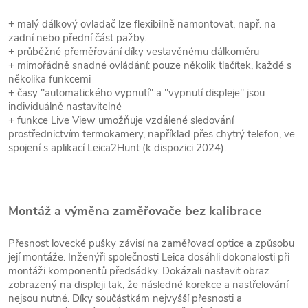
+ malý dálkový ovladač lze flexibilně namontovat, např. na
zadní nebo přední část pažby.
+ průběžné přeměřování díky vestavěnému dálkoměru
+ mimořádně snadné ovládání: pouze několik tlačítek, každé s
několika funkcemi
+ časy "automatického vypnutí" a "vypnutí displeje" jsou
individuálně nastavitelné
+ funkce Live View umožňuje vzdálené sledování
prostřednictvím termokamery, například přes chytrý telefon, ve
spojení s aplikací Leica2Hunt (k dispozici 2024).
Montáž a výměna zaměřovače bez kalibrace
Přesnost lovecké pušky závisí na zaměřovací optice a způsobu
její montáže. Inženýři společnosti Leica dosáhli dokonalosti při
montáži komponentů předsádky. Dokázali nastavit obraz
zobrazený na displeji tak, že následné korekce a nastřelování
nejsou nutné. Díky součástkám nejvyšší přesnosti a