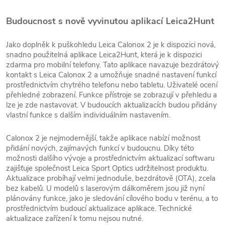
Budoucnost s nově vyvinutou aplikací Leica2Hunt
Jako doplněk k puškohledu Leica Calonox 2 je k dispozici nová,
snadno použitelná aplikace Leica2Hunt, která je k dispozici
zdarma pro mobilní telefony. Tato aplikace navazuje bezdrátový
kontakt s Leica Calonox 2 a umožňuje snadné nastavení funkcí
prostřednictvím chytrého telefonu nebo tabletu. Uživatelé ocení
přehledné zobrazení. Funkce přístroje se zobrazují v přehledu a
lze je zde nastavovat. V budoucích aktualizacích budou přidány
vlastní funkce s dalším individuálním nastavením.
Calonox 2 je nejmodernější, takže aplikace nabízí možnost
přidání nových, zajímavých funkcí v budoucnu. Díky této
možnosti dalšího vývoje a prostřednictvím aktualizací softwaru
zajišťuje společnost Leica Sport Optics udržitelnost produktu.
Aktualizace probíhají velmi jednoduše, bezdrátově (OTA), zcela
bez kabelů. U modelů s laserovým dálkoměrem jsou již nyní
plánovány funkce, jako je sledování cílového bodu v terénu, a to
prostřednictvím budoucí aktualizace aplikace. Technické
aktualizace zařízení k tomu nejsou nutné.