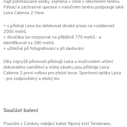
najít pohřešované osoby, zejména v zimě v otevřeném terénu.
Pátrací a záchranné operace v náročném terénu podporuje také
Leica Calonox 2 View.
+ s přístroji Leica lze detekovat divoké prase na vzdálenost
2000 metrů.
+ divočáka lze rozpoznat na přibližně 770 metrů - a
identifikovat na 390 metrů.
+ užitečné při fotografování a při sledování
Díky nejvyšší přesnosti přístrojů Leica a možnostem určení
dokonalého zaměření a místa zásahu jsou přístroje Leica
Calonox 2 první volbou pro etické lovce. Sportovní optika Leica
- pro zodpovědný a etický lov.
Součást balení
Pouzdro z Cordury, nabíjecí kabel, flipový kryt Tenebraex,