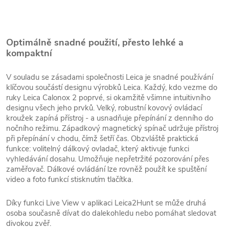
Optimálně snadné použití, přesto lehké a
kompaktní
V souladu se zásadami společnosti Leica je snadné používání
klíčovou součástí designu výrobků Leica. Každý, kdo vezme do
ruky Leica Calonox 2 poprvé, si okamžitě všimne intuitivního
designu všech jeho prvků. Velký, robustní kovový ovládací
kroužek zapíná přístroj - a usnadňuje přepínání z denního do
nočního režimu. Západkový magnetický spínač udržuje přístroj
při přepínání v chodu, čímž šetří čas. Obzvláště praktická
funkce: volitelný dálkový ovladač, který aktivuje funkci
vyhledávání dosahu. Umožňuje nepřetržité pozorování přes
zaměřovač. Dálkové ovládání lze rovněž použít ke spuštění
video a foto funkcí stisknutím tlačítka.
Díky funkci Live View v aplikaci Leica2Hunt se může druhá
osoba současně dívat do dalekohledu nebo pomáhat sledovat
divokou zvěř.