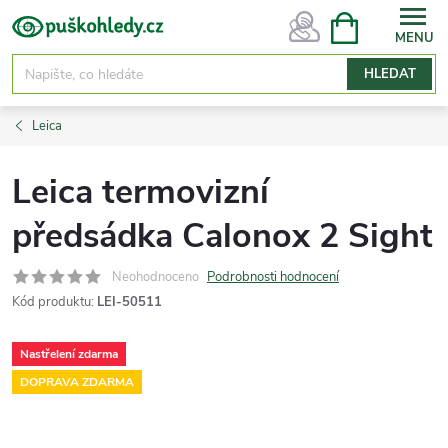
Přejít
NÁKUPNÍ
KOŠÍK
na
obsah
HLEDAT
Leica
Leica termovizní
předsádka Calonox 2 Sight
Neohodnoceno
Podrobnosti hodnocení
Kód produktu:
LEI-50511
Nastřelení zdarma
DOPRAVA ZDARMA