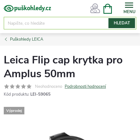
Přejít
NÁKUPNÍ
KOŠÍK
na
obsah
HLEDAT
Puškohledy LEICA
Leica Flip cap krytka pro
Amplus 50mm
Neohodnoceno
Podrobnosti hodnocení
Kód produktu:
LEI-59065
Výprodej