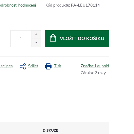
odrobnosti hodnocení
Kód produktu:
PA-LEU178114
VLOŽIT DO KOŠÍKU
dací pes
Sdílet
Tisk
Značka:
Leupold
Záruka
:
2 roky
DISKUZE