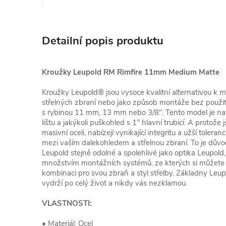
Detailní popis produktu
Kroužky Leupold RM Rimfire 11mm Medium Matte
Kroužky Leupold® jsou vysoce kvalitní alternativou 
střelných zbraní nebo jako způsob montáže bez použití
s rybinou 11 mm, 13 mm nebo 3/8''. Tento model je n
lištu a jakýkoli puškohled s 1" hlavní trubicí. A protož
masivní oceli, nabízejí vynikající integritu a užší toleran
mezi vaším dalekohledem a střelnou zbraní. To je důvo
Leupold stejně odolné a spolehlivé jako optika Leupold, 
množstvím montážních systémů, ze kterých si můžete vy
kombinaci pro svou zbraň a styl střelby. Základny Leup
vydrží po celý život a nikdy vás nezklamou.
VLASTNOSTI:
• Materiál: Ocel