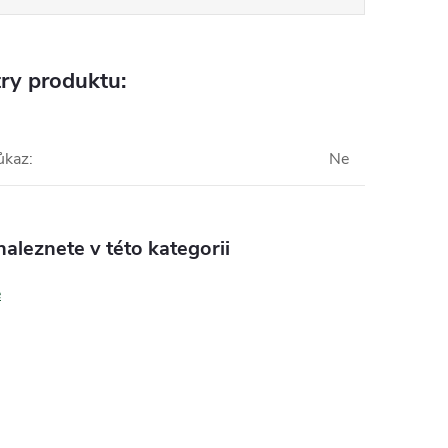
ry produktu:
ůkaz
:
Ne
aleznete v této kategorii
e