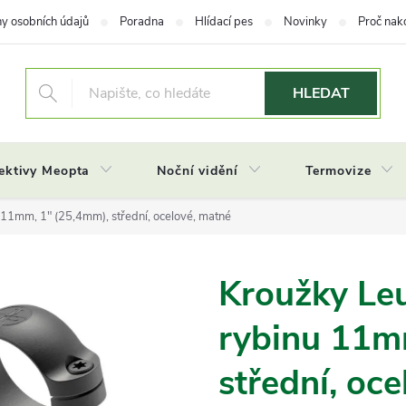
y osobních údajů
Poradna
Hlídací pes
Novinky
Proč nak
HLEDAT
ektivy Meopta
Noční vidění
Termovize
 11mm, 1" (25,4mm), střední, ocelové, matné
Kroužky Leu
rybinu 11m
střední, oc