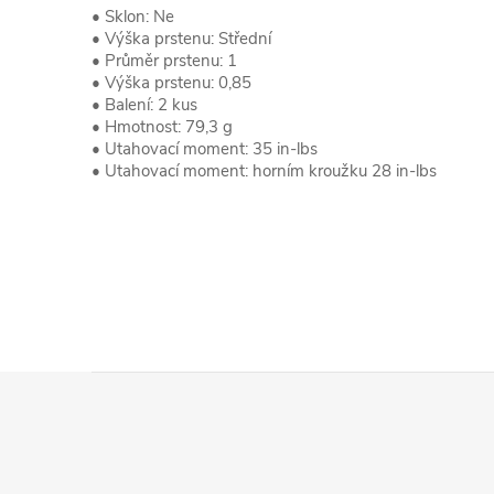
• Sklon: Ne
• Výška prstenu: Střední
• Průměr prstenu: 1
• Výška prstenu: 0,85
• Balení: 2 kus
• Hmotnost: 79,3 g
• Utahovací moment: 35 in-lbs
• Utahovací moment: horním kroužku 28 in-lbs
Z
á
p