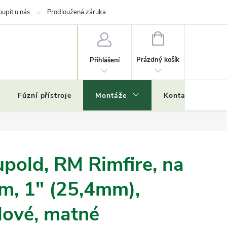
oupit u nás
Prodloužená záruka
NÁKUPNÍ
KOŠÍK
Prázdný košík
Přihlášení
Fúzní přístroje
Montáže
Kontakty
Č
pold, RM Rimfire, na
m, 1" (25,4mm),
elové, matné