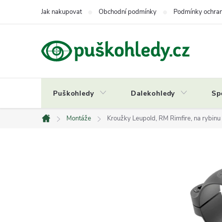
Přejít
Jak nakupovat
Obchodní podmínky
Podmínky ochran
na
obsah
Puškohledy
Dalekohledy
Sp
Montáže
Kroužky Leupold, RM Rimfire, na rybinu
Domů