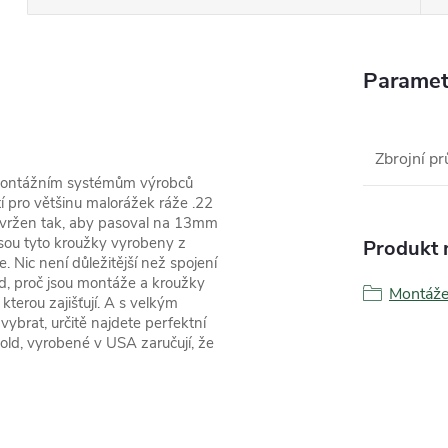
Paramet
Zbrojní pr
k montážním systémům výrobců
 pro většinu malorážek ráže .22
avržen tak, aby pasoval na 13mm
e jsou tyto kroužky vyrobeny z
Produkt n
ce. Nic není důležitější než spojení
d, proč jsou montáže a kroužky
Montáž
kterou zajišťují. A s velkým
brat, určitě najdete perfektní
old, vyrobené v USA zaručují, že