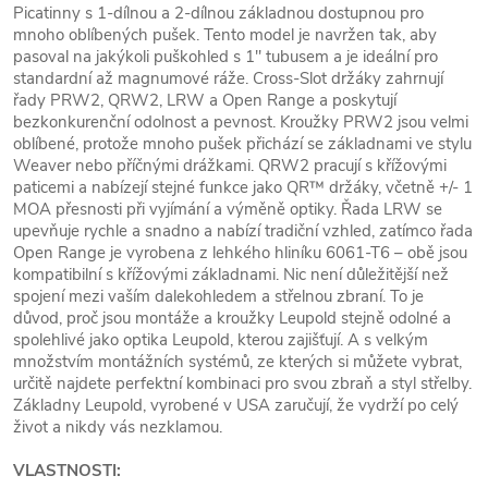
Picatinny s 1-dílnou a 2-dílnou základnou dostupnou pro
mnoho oblíbených pušek. Tento model je navržen tak, aby
pasoval na jakýkoli puškohled s 1" tubusem a je ideální pro
standardní až magnumové ráže. Cross-Slot držáky zahrnují
řady PRW2, QRW2, LRW a Open Range a poskytují
bezkonkurenční odolnost a pevnost. Kroužky PRW2 jsou velmi
oblíbené, protože mnoho pušek přichází se základnami ve stylu
Weaver nebo příčnými drážkami. QRW2 pracují s křížovými
paticemi a nabízejí stejné funkce jako QR™ držáky, včetně +/- 1
MOA přesnosti při vyjímání a výměně optiky. Řada LRW se
upevňuje rychle a snadno a nabízí tradiční vzhled, zatímco řada
Open Range je vyrobena z lehkého hliníku 6061-T6 – obě jsou
kompatibilní s křížovými základnami. Nic není důležitější než
spojení mezi vaším dalekohledem a střelnou zbraní. To je
důvod, proč jsou montáže a kroužky Leupold stejně odolné a
spolehlivé jako optika Leupold, kterou zajišťují. A s velkým
množstvím montážních systémů, ze kterých si můžete vybrat,
určitě najdete perfektní kombinaci pro svou zbraň a styl střelby.
Základny Leupold, vyrobené v USA zaručují, že vydrží po celý
život a nikdy vás nezklamou.
VLASTNOSTI: