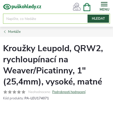
Přejít
NÁKUPNÍ
KOŠÍK
na
obsah
HLEDAT
Montáže
Kroužky Leupold, QRW2,
rychloupínací na
Weaver/Picatinny, 1"
(25,4mm), vysoké, matné
Neohodnoceno
Podrobnosti hodnocení
Kód produktu:
PA-LEU174071