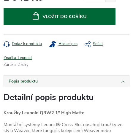
Měrná
cena:
VLOŽIT DO KOŠÍKU
Dotaz k produktu
Hlídací pes
Sdílet
Značka:
Leupold
Záruka
:
2 roky
Popis produktu
Detailní popis produktu
Kroužky Leupold QRW2 1" High Matte
Montážní systémy Leupold® Cross-Slot obsahují kroužky ve
stylu Weaver, které fungují s kolejnicemi Weaver nebo