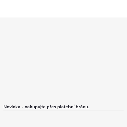
Z
á
p
a
t
í
Novinka - nakupujte přes platební bránu.