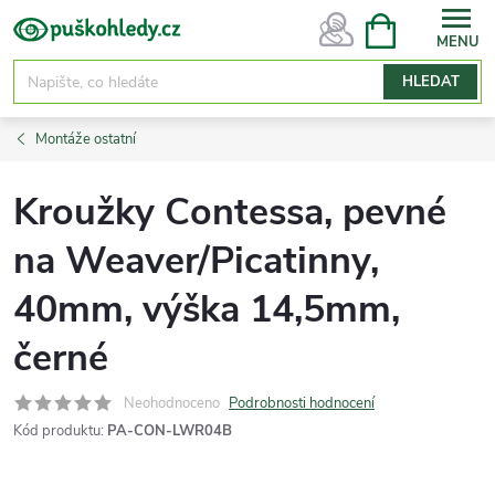
Přejít
NÁKUPNÍ
KOŠÍK
na
obsah
HLEDAT
Montáže ostatní
Kroužky Contessa, pevné
na Weaver/Picatinny,
40mm, výška 14,5mm,
černé
Neohodnoceno
Podrobnosti hodnocení
Kód produktu:
PA-CON-LWR04B