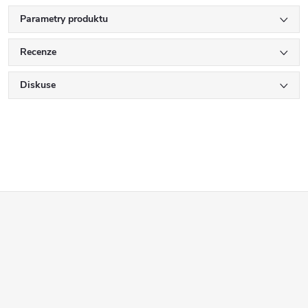
Parametry produktu
Recenze
Diskuse
Z
á
p
a
t