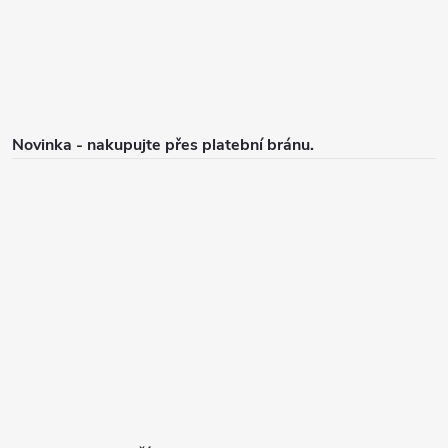
í
Novinka - nakupujte přes platební bránu.