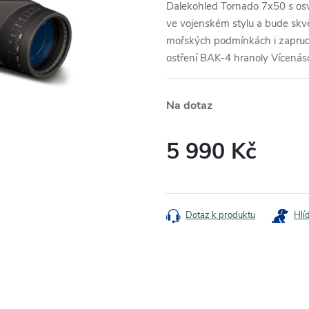
Dalekohled Tornado 7x50 s o
ve vojenském stylu a bude skvě
mořských podmínkách i zaprud
ostření BAK-4 hranoly Vícenáso
Na dotaz
5 990 Kč
Měrná
cena:
Dotaz k produktu
Hlí