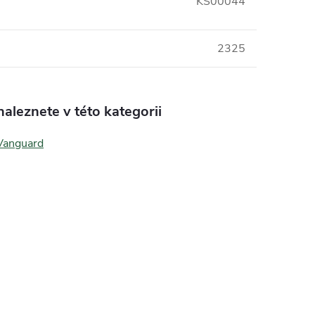
KS00044
2325
aleznete v této kategorii
Vanguard