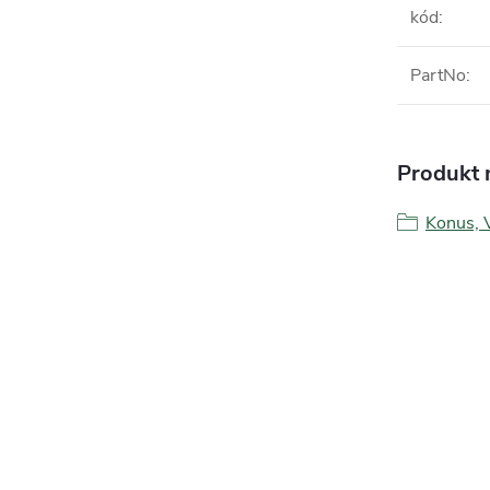
kód
:
PartNo
:
Produkt n
Konus, 