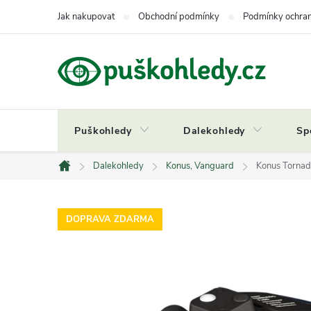
Přejít
Jak nakupovat
Obchodní podmínky
Podmínky ochran
na
obsah
Puškohledy
Dalekohledy
Sp
Dalekohledy
Konus, Vanguard
Konus Tornad
Domů
DOPRAVA ZDARMA