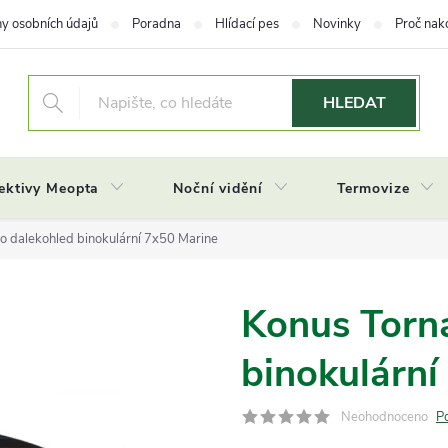
y osobních údajů
Poradna
Hlídací pes
Novinky
Proč nak
HLEDAT
ektivy Meopta
Noční vidění
Termovize
o dalekohled binokulární 7x50 Marine
Konus Torn
binokulární
Neohodnoceno
P