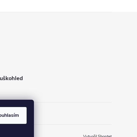
puškohled
ouhlasím
Vytvořil Shoptet