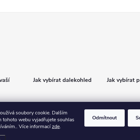
vaší
Jak vybírat dalekohled
Jak vybírat 
oužívá soubory cookie. Dalším
Odmítnout
S
 tohoto webu vyjadřujete souhlas
žíváním.. Více informací
zde
.