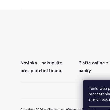
Z
á
p
a
t
í
Novinka - nakupujte
Plaťte online z 
přes platební bránu.
banky
Tento web p
procházením
s jejich pou
Copyright 2026
puškohledy.cz
. Všechna práva vyhrazena.