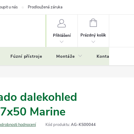
oupit u nás
Prodloužená záruka
NÁKUPNÍ
KOŠÍK
Prázdný košík
Přihlášení
Fúzní přístroje
Montáže
Kontakty
Č
ado dalekohled
 7x50 Marine
odrobnosti hodnocení
Kód produktu:
AG-KS00044