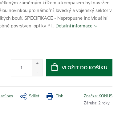
světleným záměrným křížem a kompasem byl navržen
lou novinkou pro námořní, lovecký a vojenský sektor v
kých bouří. SPECIFIKACE - Nepropusne Individuální
bné povrstvení optiky Pl...
Detailní informace
VLOŽIT DO KOŠÍKU
dací pes
Sdílet
Tisk
Značka:
KONUS
Záruka
:
2 roky