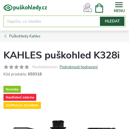
Přejít
NÁKUPNÍ
KOŠÍK
na
obsah
HLEDAT
Puškohledy Kahles
KAHLES puškohled K328i
Neohodnoceno
Podrobnosti hodnocení
Kód produktu:
659318
Novinka
Nastřelení zdarma
DOPRAVA ZDARMA