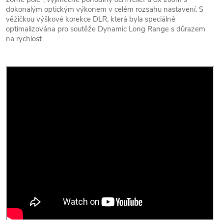
dokonalým optickým výkonem v celém rozsahu nastavení. S
věžičkou výškové korekce DLR, která byla speciálně
optimalizována pro soutěže Dynamic Long Range s důrazem
na rychlost.