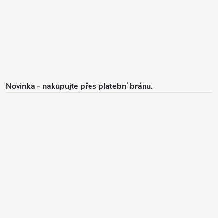
t
í
Novinka - nakupujte přes platební bránu.