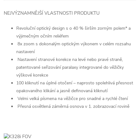
NEJVÝZNAMNĚJŠÍ VLASTNOSTI PRODUKTU
Revoluční optický design s o 40 % širším zorným polem* a
výjimečným očním reliéfem
8x zoom s dokonalým optickým výkonem v celém rozsahu
nastavení
Nastavení stranové korekce na levé nebo pravé straně,
patentované seřizování paralaxy integrované do věžičky
výškové korekce
100 kliknutí na úplné otočení – naprosto spolehlivá přesnost
opakovaného klikání a jasně definovaná kliknutí
Velmi velká písmena na věžičce pro snadné a rychlé čtení
Přesná osvětlená záměrná osnova v 1. zobrazovací rovině