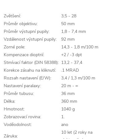
Zvětšení:
3,5 - 28
Průměr objektivu:
50 mm
Průměr výstupní pupily:
1,8 - 7,4 mm
Vzdálenost výstupní pupily:
92 mm
Zorné pole:
14,3 - 1,8 m/100 m
Kompenzace dioptrií:
+2 / -3 dpt
Stmívací faktor (DIN 58388):
13,2 - 37,4
Korekce zásahu na kliknutí:
.1 MRAD
Rozsah nastavení (E/W):
3,4 / 1,3 m/100 m
Nastavení paralaxy:
20 m - ∞
Průměr tubusu:
36 mm
Délka:
360 mm
Hmotnost:
1040 g
Zobrazovací rovina:
1.
Voděodolnost:
ano
10 let (2 roky na
Záruka: