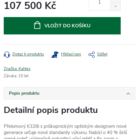
107 500 Kč
Měrná
cena:
VLOŽIT DO KOŠÍKU
Dotaz k produktu
Hlídací pes
Sdílet
Značka:
Kahles
Záruka
:
10 let
Popis produktu
Detailní popis produktu
Přelomový K328i s průkopnickým optickým designem nové
generace určuje nové standardy výkonu. Nabízí o 40 % širší
zorné pole*, výjimečně pohodlný oční reliéf a 8x zoom s