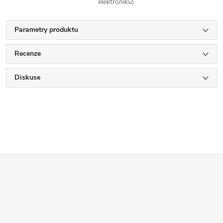
elektroniku)
Parametry produktu
Recenze
Diskuse
Z
á
p
a