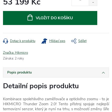
53 199 Kč
Měrná
cena:
VLOŽIT DO KOŠÍKU
Dotaz k produktu
Hlídací pes
Sdílet
Značka:
Hikmicro
Záruka
:
2 roky
Popis produktu
Detailní popis produktu
Kombinace spolehlivého zaměřovače a optického zoomu - to je
HIKMICRO Thunder Zoom 2.0! Tento přístroj spojuje nejlep
ší
termovizní senzor, který je nyní na trhu, s možností změny šíře