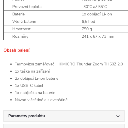
Provozní teplota
-30°C až 55°C
Baterie
1x dobíjecí Li-ion
Výdrž baterie
6,5 hod
Hmotnost
750 g
Rozměry
241 x 67 x 73 mm
Obsah balení:
Termovizní zaměřovač HIKMICRO Thunder Zoom TH50Z 2.0
1x taška na zařízení
2x dobíjecí Li-ion baterie
1x USB-C kabel
1x nabíječka na baterie
Návod v češtině a slovenštině
Parametry produktu