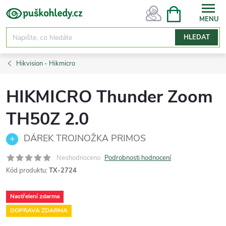
Přejít
NÁKUPNÍ
KOŠÍK
na
obsah
HLEDAT
Hikvision - Hikmicro
HIKMICRO Thunder Zoom
TH50Z 2.0
DÁREK TROJNOŽKA PRIMOS
Neohodnoceno
Podrobnosti hodnocení
Kód produktu:
TX-2724
Nastřelení zdarma
DOPRAVA ZDARMA