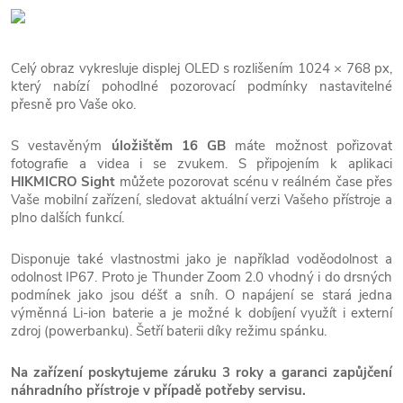
Celý obraz vykresluje displej OLED s rozlišením 1024 × 768 px,
který nabízí pohodlné pozorovací podmínky nastavitelné
přesně pro Vaše oko.
S vestavěným
úložištěm 16 GB
máte možnost pořizovat
fotografie a videa i se zvukem. S připojením k aplikaci
HIKMICRO Sight
můžete pozorovat scénu v reálném čase přes
Vaše mobilní zařízení, sledovat aktuální verzi Vašeho přístroje a
plno dalších funkcí.
Disponuje také vlastnostmi jako je například voděodolnost a
odolnost IP67. Proto je Thunder Zoom 2.0 vhodný i do drsných
podmínek jako jsou déšť a sníh. O napájení se stará jedna
výměnná Li-ion baterie a je možné k dobíjení využít i externí
zdroj (powerbanku). Šetří baterii díky režimu spánku.
Na zařízení poskytujeme záruku 3 roky a garanci zapůjčení
náhradního přístroje v případě potřeby servisu.