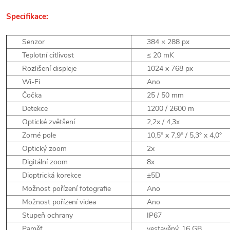
Specifikace:
Senzor
384 × 288 px
Teplotní citlivost
≤ 20 mK
Rozlišení displeje
1024 x 768 px
Wi-Fi
Ano
Čočka
25 / 50 mm
Detekce
1200 / 2600 m
Optické zvětšení
2,2x / 4,3x
Zorné pole
10,5° x 7,9° / 5,3° x 4,0°
Optický zoom
2x
Digitální zoom
8x
Dioptrická korekce
±5D
Možnost pořízení fotografie
Ano
Možnost pořízení videa
Ano
Stupeň ochrany
IP67
Paměť
vestavěný, 16 GB