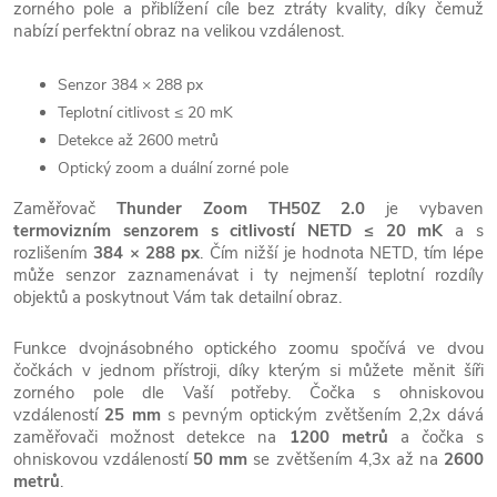
zorného pole a přiblížení cíle bez ztráty kvality, díky čemuž
nabízí perfektní obraz na velikou vzdálenost.
Senzor 384 × 288 px
Teplotní citlivost ≤ 20 mK
Detekce až 2600 metrů
Optický zoom a duální zorné pole
Zaměřovač
Thunder Zoom TH50Z 2.0
je vybaven
termovizním senzorem s citlivostí
NETD
≤ 20 mK
a s
rozlišením
384 × 288 px
. Čím nižší je hodnota NETD, tím lépe
může senzor zaznamenávat i ty nejmenší teplotní rozdíly
objektů a poskytnout Vám tak detailní obraz.
Funkce dvojnásobného optického zoomu spočívá ve dvou
čočkách v jednom přístroji, díky kterým si můžete měnit šíři
zorného pole dle Vaší potřeby. Čočka s ohniskovou
vzdáleností
25 mm
s pevným optickým zvětšením 2,2x dává
zaměřovači možnost detekce na
1200 metrů
a čočka s
ohniskovou vzdáleností
50 mm
se zvětšením 4,3x až na
2600
metrů
.