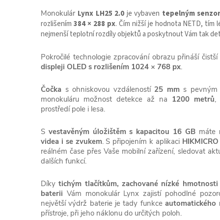
Monokulár
Lynx LH25 2.0
je vybaven
tepelným senzor
rozlišením
384 × 288 px
. Čím nižší je hodnota NETD, tím
nejmenší teplotní rozdíly objektů a poskytnout Vám tak deta
Pokročilé technologie zpracování obrazu přináší čistší
displeji OLED s rozlišením 1024 × 768 px
.
Čočka
s ohniskovou vzdáleností
25 mm
s pevný
monokuláru možnost detekce až na
1200 metrů
,
prostředí pole i lesa.
S
vestavěným
úložištěm s kapacitou 16 GB
máte
videa i se zvukem
. S připojením k aplikaci
HIKMICRO 
reálném čase přes Vaše mobilní zařízení, sledovat aktu
dalších funkcí.
Díky
tichým tlačítkům, zachované nízké hmotnosti
baterii
Vám monokulár Lynx zajistí pohodlné pozo
největší výdrž baterie je tady funkce
automatického 
přístroje, při jeho náklonu do určitých poloh.