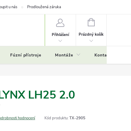
oupit u nás
Prodloužená záruka
NÁKUPNÍ
KOŠÍK
Prázdný košík
Přihlášení
Fúzní přístroje
Montáže
Kontakty
Č
LYNX LH25 2.0
T
odrobnosti hodnocení
Kód produktu:
TX-2905