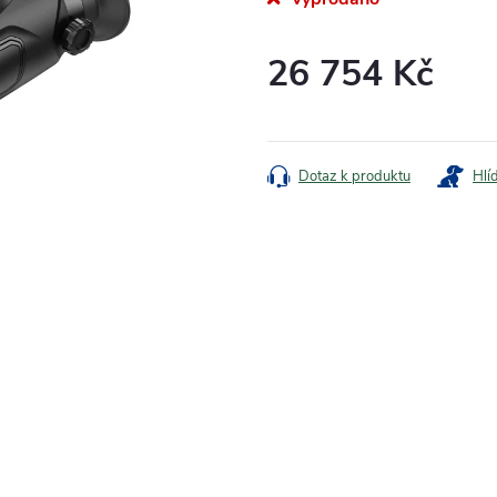
26 754 Kč
Měrná
cena:
Dotaz k produktu
Hlí