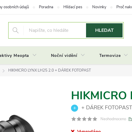
y osobních údajů
Poradna
Hlídací pes
Novinky
Proč nak
HLEDAT
ektivy Meopta
Noční vidění
Termovize
HIKMICRO LYNX LH25 2.0
+ DÁREK FOTOPAST
HIKMICRO 
+ DÁREK FOTOPAS
Neohodnoceno
P
Vyprodáno