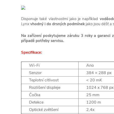
Disponuje také vlastnostmi jako je například
voděodo
Lynx
vhodný i do drsných podmínek
jako jsou déšť a 
Na zařízení poskytujeme záruku 3 roky a garanci z
případě potřeby servisu.
Specifikace:
Wi-Fi
Ano
Senzor
384 × 288 px
Teplotní citlivost
< 20 mK
Rozlišení displeje
1024 x 768 px
Čočka
25 mm
Detekce
1200 m
Optické zvětšení
2,4x