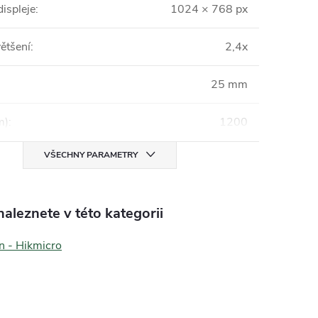
displeje
:
1024 × 768 px
ětšení
:
2,4x
25 mm
m)
:
1200
VŠECHNY PARAMETRY
aleznete v této kategorii
n - Hikmicro