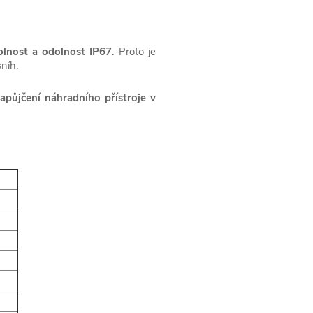
lnost a odolnost IP67
. Proto je
sníh.
apůjčení náhradního přístroje v