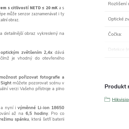
Rozlišení 
em s citlivostí NETD
≤ 20 mK
a s
 lépe může senzor zaznamenávat i ty
Optické zv
ilní obraz.
 a detailnější obraz vykreslený na
Čočka
:
Detekce (
m
optickým zvětšením 2,4x
dává
 čímž je vhodný do otevřeného
možnost pořizovat fotografie a
Sight
můžete pozorovat scénu v
Produkt n
ální verzi Vašeho přístroje a plno
Hikvisio
a nyní i
výměnné Li-ion 18650
rování až na
6,5 hodiny
. Pro co
režimu spánku
, která šetří baterii