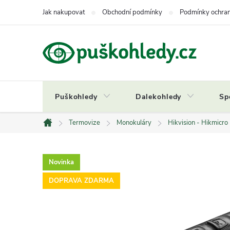
Přejít
Jak nakupovat
Obchodní podmínky
Podmínky ochran
na
obsah
Puškohledy
Dalekohledy
Sp
Termovize
Monokuláry
Hikvision - Hikmicro
Domů
Novinka
DOPRAVA ZDARMA