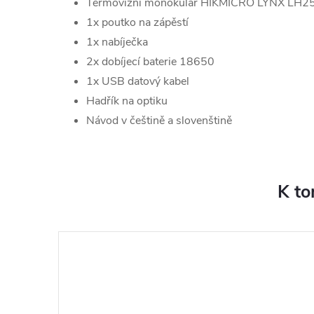
Termovizní monokulár HIKMICRO LYNX LH25
1x poutko na zápěstí
1x nabíječka
2x dobíjecí baterie 18650
1x USB datový kabel
Hadřík na optiku
Návod v češtině a slovenštině
K to