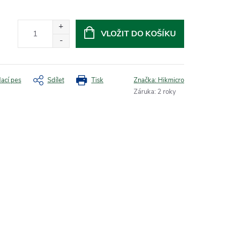
VLOŽIT DO KOŠÍKU
dací pes
Sdílet
Tisk
Značka:
Hikmicro
Záruka
:
2 roky