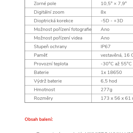
Zorné pole
10,5° × 7,9°
Digitální zoom
8x
Dioptrická korekce
-5D - +3D
Možnost pořízení fotografie
Ano
Možnost pořízení videa
Ano
Stupeň ochrany
IP67
Paměť
vestavěná, 16
Provozní teplota
-30°C až 55°C
Baterie
1x 18650
Výdrž baterie
6,5 hod
Hmotnost
277g
Rozměry
173 x 56 x 61
Obsah balení: