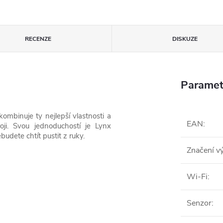
RECENZE
DISKUZE
Paramet
mbinuje ty nejlepší vlastnosti a
EAN
:
oji.
Svou jednoduchostí je Lynx
budete chtít pustit z ruky.
Značení v
Wi-Fi
:
Senzor
: