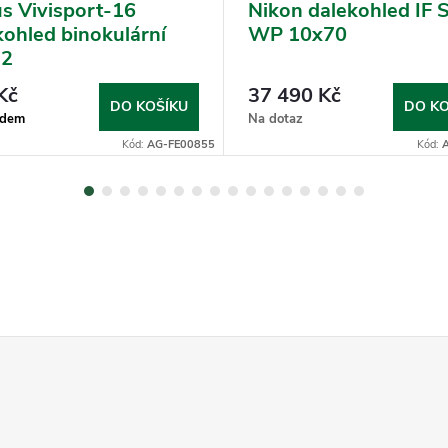
s Vivisport-16
Nikon dalekohled IF 
kohled binokulární
WP 10x70
32
Kč
37 490 Kč
DO KOŠÍKU
DO KO
adem
Na dotaz
Kód:
AG-FE00855
Kód: