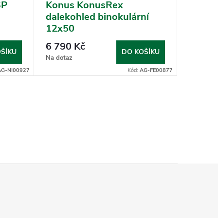
SP
Konus KonusRex
Viewl
dalekohled binokulární
Asphe
12x50
6 790 Kč
2 086
ŠÍKU
DO KOŠÍKU
Na dotaz
Na dotaz
AG-NI00927
Kód:
AG-FE00877