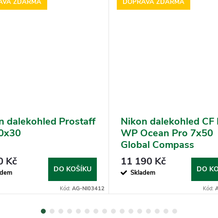
AVA ZDARMA
DOPRAVA ZDARMA
n dalekohled Prostaff
Nikon dalekohled CF
0x30
WP Ocean Pro 7x50
Global Compass
0 Kč
11 190 Kč
DO KOŠÍKU
DO KO
adem
Skladem
Kód:
AG-NI03412
Kód: