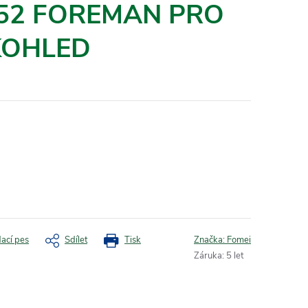
X52 FOREMAN PRO
KOHLED
dací pes
Sdílet
Tisk
Značka:
Fomei
Záruka
:
5 let