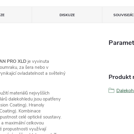
ZE
DISKUZE
SOUVISEJÍ
Paramet
AN PRO XLD
je vyvinuta
soumraku, za šera nebo v
nikajicí ovladatelnost a světelný
Produkt n
Dalekoh
tí materiálů nejvyšších
ulárů dalekohledu jsou opatřeny
sion Coating). Hranoly
l Coating). Kombinace
pustnost celé optické soustavy.
u a maximální celkovou
é propustnosti využívají