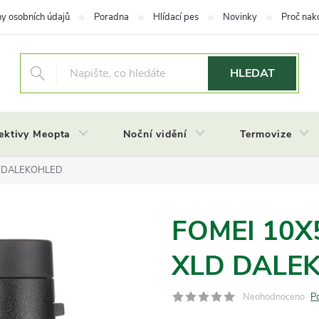
y osobních údajů
Poradna
Hlídací pes
Novinky
Proč nak
HLEDAT
ektivy Meopta
Noční vidění
Termovize
D DALEKOHLED
FOMEI 10
XLD DALE
Neohodnoceno
P