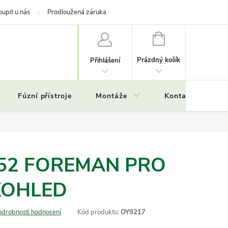
oupit u nás
Prodloužená záruka
NÁKUPNÍ
KOŠÍK
Prázdný košík
Přihlášení
Fúzní přístroje
Montáže
Kontakty
Č
X52 FOREMAN PRO
KOHLED
odrobnosti hodnocení
Kód produktu:
OY9217