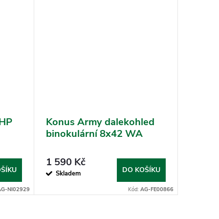
 HP
Konus Army dalekohled
Viewl
binokulární 8x42 WA
dalek
Class
1 590 Kč
1 990
ŠÍKU
DO KOŠÍKU
Skladem
Na dotaz
AG-NI02929
Kód:
AG-FE00866