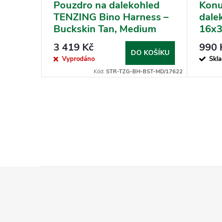
F WP
Pouzdro na dalekohled
Konu
TENZING Bino Harness –
dale
Buckskin Tan, Medium
16x
3 419 Kč
990 
KOŠÍKU
DO KOŠÍKU
Vyprodáno
Skl
d:
AG-NI00922
Kód:
STR-TZG-BH-BST-MD/17622
Z
á
p