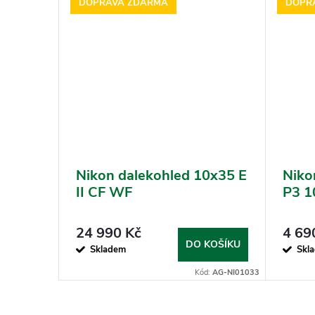
DOPRAVA ZDARMA
DOPR
hled
Nikon dalekohled 10x35 E
Niko
 WA
II CF WF
P3 1
24 990 Kč
4 69
KOŠÍKU
DO KOŠÍKU
Skladem
Skl
d:
AG-FE00868
Kód:
AG-NI01033