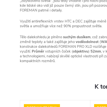
„zbytkového světla", jsou tedy vhodné i pro noční poz
kde lidské oko vidí již pouze černý stín, jsou při poz
FOREMAN patrné i detaily.
Využití antireflexních vrstev HTC a DEC zajišťuje mé
světla a umožňuje více než 90% propustnost světla.
Tělo dalekohledu je plněno
suchým dusíkem
, což zabr
změně teploty a také zajišťuje jeho
voděodolnost
(
WA
konstrukce dalekohledů FOREMAN PRO XLD rozšiřuje 
využití.
Průměr
vstupních čoček (
objektivu
)
52mm
, v
a technologiemi, nabízejí skvělé optické vlastnosti při
kompaktních rozměrů.
K to