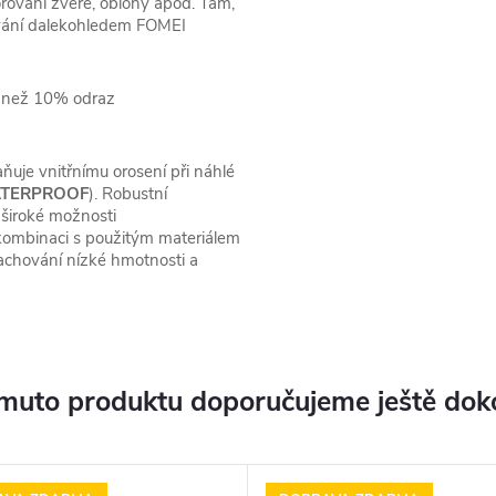
orování zvěře, oblohy apod. Tam,
orování dalekohledem FOMEI
ně než 10% odraz
aňuje vnitřnímu orosení při náhlé
TERPROOF
). Robustní
široké možnosti
 kombinaci s použitým materiálem
 zachování nízké hmotnosti a
muto produktu doporučujeme ještě dok