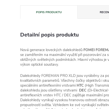
POPIS PRODUKTU
RECEN
Detailní popis produktu
Nová generace loveckých dalekohledů
FOMEI FOREM
se zaměřením na maximální využití při pozorování za 
obtížných světelných podmínkách. Hlavní výhodou je vy
výkon optické soustavy.
Dalekohledy FOREMAN PRO XLD jsou vyráběny za použi
kvalitativních parametrů. Všechny čočky objektivů i ok
speciálními antireflexními vrstvami
HTC
(High Transmis
dalekohledu jsou ošetřeny vrstvami
DEC
(Di-Electrica
antireflexních vrstev HTC / DEC zajišťuje maximální pro
Dalekohledy vynikají vysokou hranovou ostrostí obraz
propustností světla. Vzhledem ke své vynikající světeln