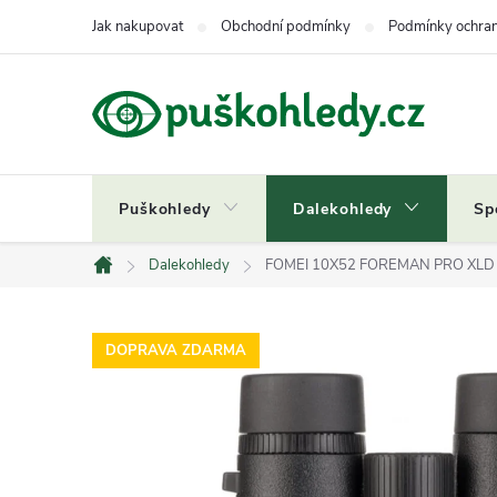
Přejít
Jak nakupovat
Obchodní podmínky
Podmínky ochran
na
obsah
Puškohledy
Dalekohledy
Sp
Dalekohledy
FOMEI 10X52 FOREMAN PRO XL
Domů
DOPRAVA ZDARMA