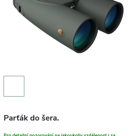
Parťák do šera.
Pro detailní pozorování na jakoukoliv vzdálenost i za