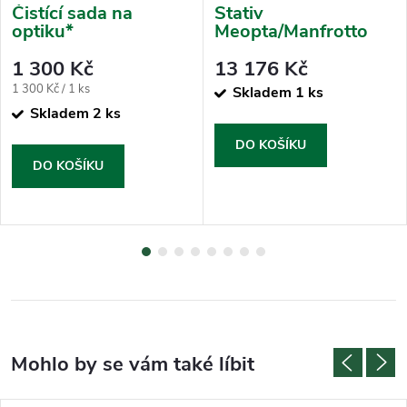
Čistící sada na
Stativ
optiku*
Meopta/Manfrotto
1 300 Kč
13 176 Kč
Měrná
1 300 Kč / 1 ks
Skladem
1 ks
cena:
Skladem
2 ks
DO KOŠÍKU
DO KOŠÍKU