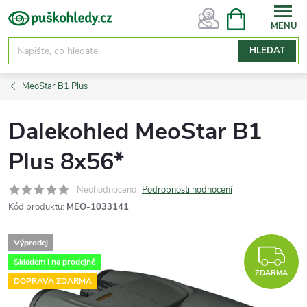
Přejít
NÁKUPNÍ
KOŠÍK
na
obsah
HLEDAT
MeoStar B1 Plus
Dalekohled MeoStar B1
Plus 8x56*
Neohodnoceno
Podrobnosti hodnocení
Kód produktu:
MEO-1033141
Výprodej
Z
Skladem i na prodejně
ZDARMA
DOPRAVA ZDARMA