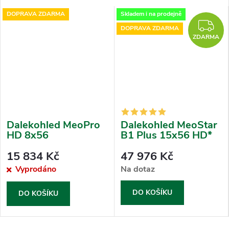
DOPRAVA ZDARMA
Skladem i na prodejně
DARMA
Z
DOPRAVA ZDARMA
ZDARMA
Dalekohled MeoPro
Dalekohled MeoStar
HD 8x56
B1 Plus 15x56 HD*
15 834 Kč
47 976 Kč
Vyprodáno
Na dotaz
DO KOŠÍKU
DO KOŠÍKU