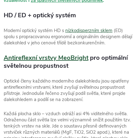
vzdálenost i
za špatných světelných podmínek
.
HD / ED + optický systém
Moderní optický systém HD s
nízkodisperzním sklem
(ED)
spolu s propracovanou ergonomií a originálním designem dělají
dalekohled v jeho cenové třídě bezkonkurenčním.
Antireflexní vrstvy MeoBright
pro optimální
světelnou propustnost
Optické členy každého moderního dalekohledu jsou opatřeny
antireflexními vrstvami, které zvyšují světelnou propustnost
přístroje. Jednoduše řečeno zvyšují podíl světla, které projde
dalekohledem a podílí se na zobrazení.
Každá plocha sklo – vzduch odráží asi 4% viditelného světla.
Odraženou část světla lze velmi významně snížit použitím tzv.
tenkých vrstev na skle. Jde o soustavu přesně definovaných
vrstviček různých materiálů (MgF, TiO2, SiO2 apod.), které na