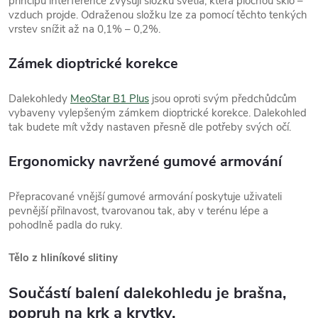
principu interference zvyšují složku světla, která plochou sklo –
vzduch projde. Odraženou složku lze za pomocí těchto tenkých
vrstev snížit až na 0,1% – 0,2%.
Zámek dioptrické korekce
Dalekohledy
MeoStar B1 Plus
jsou oproti svým předchůdcům
vybaveny vylepšeným zámkem dioptrické korekce. Dalekohled
tak budete mít vždy nastaven přesně dle potřeby svých očí.
Ergonomicky navržené gumové armování
Přepracované vnější gumové armování poskytuje uživateli
pevnější přilnavost, tvarovanou tak, aby v terénu lépe a
pohodlně padla do ruky.
Tělo z hliníkové slitiny
Součástí balení dalekohledu je brašna,
popruh na krk a krytky.