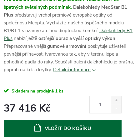
špatných světelných podmínek.
Dalekohledy MeoStar B1
Plus
představují vrchol prémiové evropské optiky od
společnosti Meopta. Vychází z našeho úspěšného modelu
B1/B1.1 s uzamykatelnou dioptrickou korekcí.
Dalekohledy B1
Plus
nabízí ještě
ostřejší obraz a vyšší optický výkon
.
Přepracované vnější
gumové armování
poskytuje uživateli
pevnější přilnavost, tvarovanou tak, aby v terénu lépe a
pohodlně padla do ruky.
Součástí balení dalekohledu je brašna,
popruh na krk a krytky.
Detailní informace
Skladem na prodejně
1 ks
37 416 Kč
Měrná
cena:
VLOŽIT DO KOŠÍKU