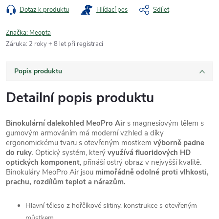
Dotaz k produktu
Hlídací pes
Sdílet
Značka:
Meopta
Záruka
:
2 roky + 8 let při registraci
Popis produktu
Detailní popis produktu
Binokulární dalekohled MeoPro Air
s magnesiovým tělem s
gumovým armováním má moderní vzhled a díky
ergonomickému tvaru s otevřeným mostkem
výborně padne
do ruky
. Optický systém, který
využívá fluoridových HD
optických komponent
, přináší ostrý obraz v nejvyšší kvalitě.
Binokuláry MeoPro Air jsou
mimořádně odolné proti vlhkosti,
prachu, rozdílům teplot a nárazům.
Hlavní těleso z hořčíkové slitiny, konstrukce s otevřeným
můstkem.