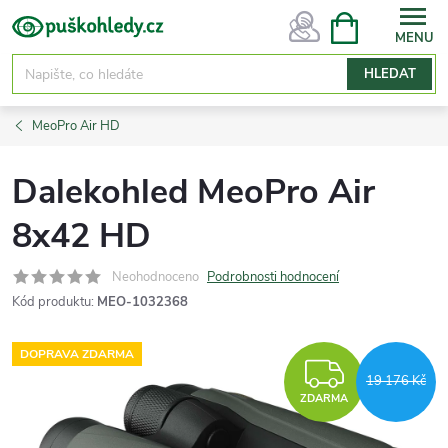
Přejít
NÁKUPNÍ
KOŠÍK
na
obsah
HLEDAT
MeoPro Air HD
Dalekohled MeoPro Air
8x42 HD
Neohodnoceno
Podrobnosti hodnocení
Kód produktu:
MEO-1032368
DOPRAVA ZDARMA
ZDARM
19 176 Kč
ZDARMA