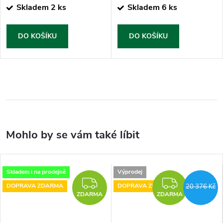
cena:
cena:
Skladem
2 ks
Skladem
6 ks
DO KOŠÍKU
DO KOŠÍKU
Skladem i na prodejně
Výprodej
ZDARMA
ZDARM
DOPRAVA ZDARMA
DOPRAVA ZDARMA
20 376 Kč
ZDARMA
ZDARMA