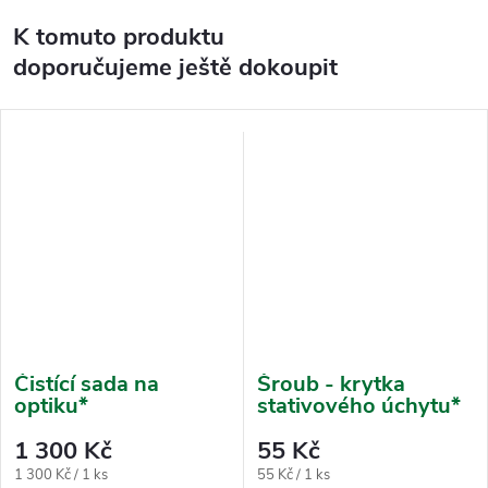
K tomuto produktu
doporučujeme ještě dokoupit
Čistící sada na
Šroub - krytka
optiku*
stativového úchytu*
1 300 Kč
55 Kč
Měrná
Měrná
1 300 Kč / 1 ks
55 Kč / 1 ks