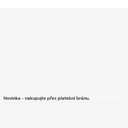
Z
á
p
a
t
í
Novinka - nakupujte přes platební bránu.