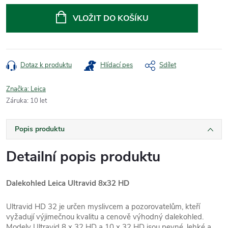
cena:
VLOŽIT DO KOŠÍKU
Dotaz k produktu
Hlídací pes
Sdílet
Značka:
Leica
Záruka
:
10 let
Popis produktu
Detailní popis produktu
Dalekohled Leica Ultravid 8x32 HD
Ultravid HD 32 je určen myslivcem a pozorovatelům, kteří
vyžadují výjimečnou kvalitu a cenově výhodný dalekohled.
Modely Ultravid 8 x 32 HD a 10 x 32 HD jsou pevné, lehké a