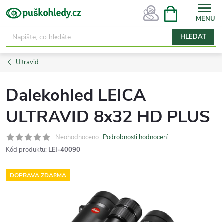
Přejít
NÁKUPNÍ
KOŠÍK
na
obsah
HLEDAT
Ultravid
Dalekohled LEICA
ULTRAVID 8x32 HD PLUS
Neohodnoceno
Podrobnosti hodnocení
Kód produktu:
LEI-40090
DOPRAVA ZDARMA