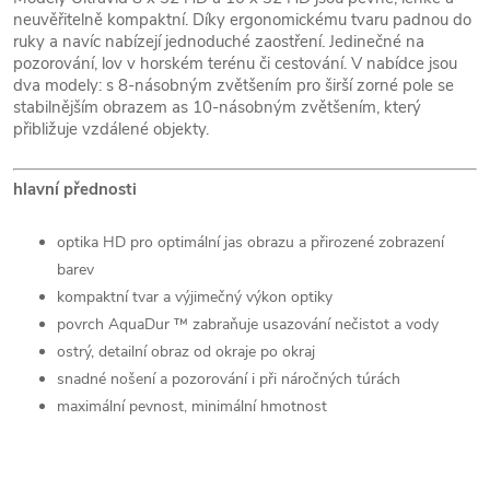
neuvěřitelně kompaktní. Díky ergonomickému tvaru padnou do
ruky a navíc nabízejí jednoduché zaostření. Jedinečné na
pozorování, lov v horském terénu či cestování. V nabídce jsou
dva modely: s 8-násobným zvětšením pro širší zorné pole se
stabilnějším obrazem as 10-násobným zvětšením, který
přibližuje vzdálené objekty.
hlavní přednosti
optika HD pro optimální jas obrazu a přirozené zobrazení
barev
kompaktní tvar a výjimečný výkon optiky
povrch AquaDur ™ zabraňuje usazování nečistot a vody
ostrý, detailní obraz od okraje po okraj
snadné nošení a pozorování i při náročných túrách
maximální pevnost, minimální hmotnost