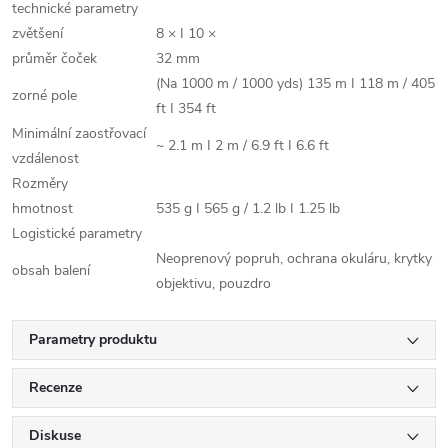
technické parametry
zvětšení
8 × I 10 ×
průměr čoček
32 mm
(Na 1000 m / 1000 yds) 135 m I 118 m / 405
zorné pole
ft I 354 ft
Minimální zaostřovací
~ 2.1 m I 2 m / 6.9 ft I 6.6 ft
vzdálenost
Rozměry
hmotnost
535 g I 565 g / 1.2 lb I 1.25 lb
Logistické parametry
Neoprenový popruh, ochrana okuláru, krytky
obsah balení
objektivu, pouzdro
Parametry produktu
Recenze
Diskuse