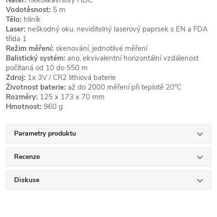
Nátěr:
několikavrstvý HDC
Vodotěsnost:
5 m
Tělo:
hliník
Laser:
neškodný oku, neviditelný laserový paprsek s EN a FDA
třída 1
Režim měření:
skenování, jednotlivé měření
Balistický systém:
ano, ekvivalentní horizontální vzdálenost
počítaná od 10 do 550 m
Zdroj:
1x 3V / CR2 lithiová baterie
Životnost baterie:
až do 2000 měření při teplotě 20°C
Rozměry:
125 x 173 x 70 mm
Hmotnost:
960 g
Parametry produktu
Recenze
Diskuse