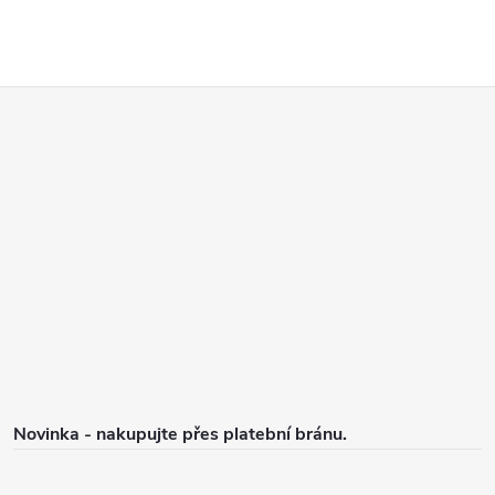
Z
á
p
a
t
í
Novinka - nakupujte přes platební bránu.