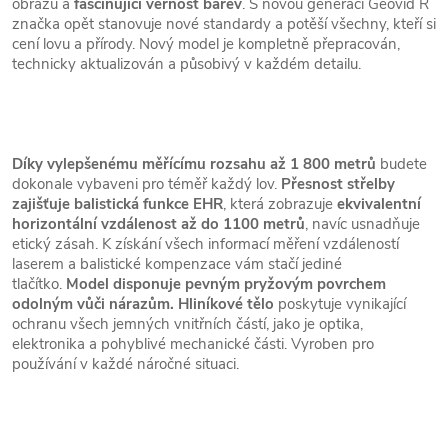
obrazu a
fascinující věrnost barev
. S novou generací Geovid R
značka opět stanovuje nové standardy a potěší všechny, kteří si
cení lovu a přírody. Nový model je kompletně přepracován,
technicky aktualizován a působivý v každém detailu.
Díky vylepšenému měřícímu rozsahu až 1 800 metrů
budete
dokonale vybaveni pro téměř každý lov.
Přesnost střelby
zajišťuje balistická funkce EHR
, která zobrazuje
ekvivalentní
horizontální vzdálenost až do 1100 metrů
, navíc usnadňuje
etický zásah. K získání všech informací měření vzdáleností
laserem a balistické kompenzace vám stačí jediné
tlačítko.
Model disponuje pevným pryžovým povrchem
odolným vůči nárazům. Hliníkové tělo
poskytuje vynikající
ochranu všech jemných vnitřních částí, jako je optika,
elektronika a pohyblivé mechanické části. Vyroben pro
používání v každé náročné situaci.