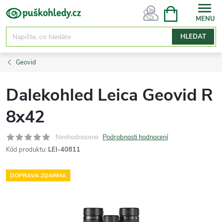
Přejít
NÁKUPNÍ
KOŠÍK
na
obsah
HLEDAT
Geovid
Dalekohled Leica Geovid R
8x42
Neohodnoceno
Podrobnosti hodnocení
Kód produktu:
LEI-40811
DOPRAVA ZDARMA