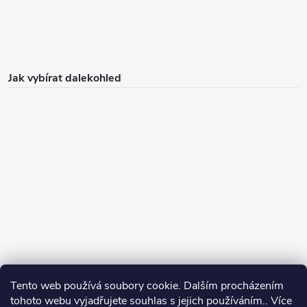
Jak vybírat dalekohled
Tento web používá soubory cookie. Dalším procházením
Jak vybírat puškohled
tohoto webu vyjadřujete souhlas s jejich používáním.. Více