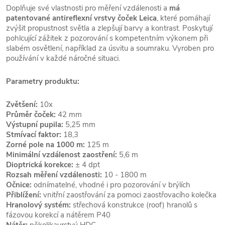
Doplňuje své vlastnosti pro měření vzdálenosti a
má
patentované antireflexní vrstvy čoček Leica
, které pomáhají
zvýšit propustnost světla a zlepšují barvy a kontrast. Poskytují
pohlcující zážitek z pozorování s kompetentním výkonem při
slabém osvětlení, například za úsvitu a soumraku. Vyroben pro
používání v každé náročné situaci.
Parametry produktu:
Zvětšení:
10x
Průměr čoček:
42 mm
Výstupní pupila:
5,25 mm
Stmívací faktor:
18,3
Zorné pole na 1000 m:
125 m
Minimální vzdálenost zaostření:
5,6 m
Dioptrická korekce:
± 4 dpt
Rozsah měření vzdálenosti:
10 - 1800 m
Očnice:
odnímatelné, vhodné i pro pozorování v brýlích
Přiblížení:
vnitřní zaostřování za pomoci zaostřovacího kolečka
Hranolový systém:
střechová konstrukce (roof) hranolů s
fázovou korekcí a nátěrem P40