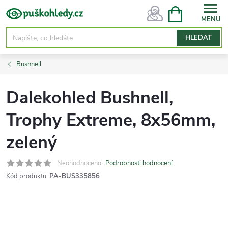
Přejít
NÁKUPNÍ
KOŠÍK
na
obsah
HLEDAT
Bushnell
Dalekohled Bushnell,
Trophy Extreme, 8x56mm,
zelený
Neohodnoceno
Podrobnosti hodnocení
Kód produktu:
PA-BUS335856