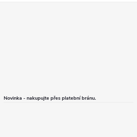
Z
á
p
a
t
í
Novinka - nakupujte přes platební bránu.