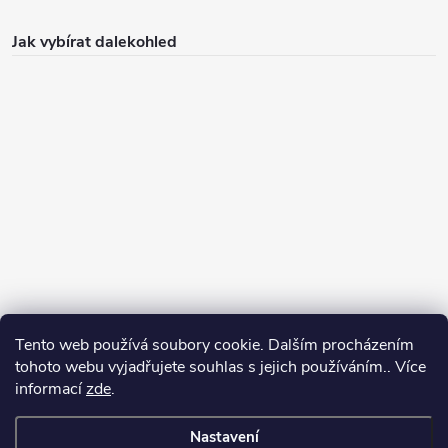
Jak vybírat dalekohled
Tento web používá soubory cookie. Dalším procházením
Jak vybírat puškohled
tohoto webu vyjadřujete souhlas s jejich používáním.. Více
informací
zde
.
Nastavení