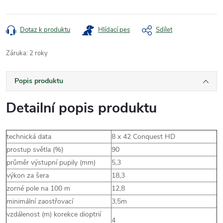
Dotaz k produktu
Hlídací pes
Sdílet
Záruka
:
2 roky
Popis produktu
Detailní popis produktu
technická data
8 x 42 Conquest HD
prostup světla (%)
90
průměr výstupní pupily (mm)
5,3
výkon za šera
18,3
zorné pole na 100 m
12,8
minimální zaostřovací
3,5m
vzdálenost (m) korekce dioptrií
4