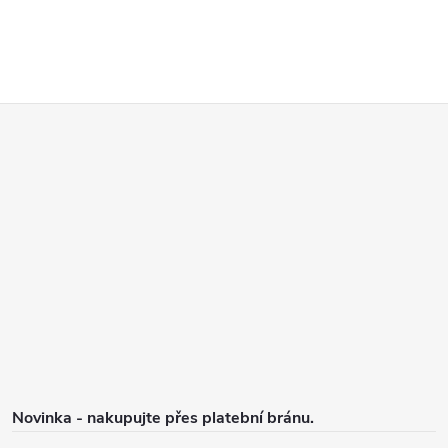
Z
á
p
a
t
í
Novinka - nakupujte přes platební bránu.