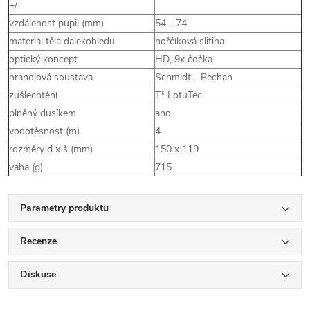
+/-
vzdálenost pupil (mm)
54 - 74
materiál těla dalekohledu
hořčíková slitina
optický koncept
HD, 9x čočka
hranolová soustava
Schmidt - Pechan
zušlechtění
T* LotuTec
plněný dusíkem
ano
vodotěsnost (m)
4
rozměry d x š (mm)
150 x 119
váha (g)
715
Parametry produktu
Recenze
Diskuse