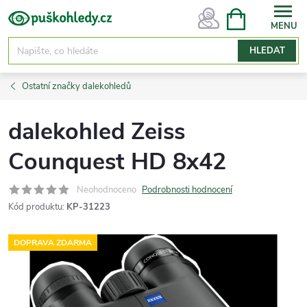
Přejít
NÁKUPNÍ
KOŠÍK
na
obsah
HLEDAT
Ostatní značky dalekohledů
dalekohled Zeiss
Counquest HD 8x42
Neohodnoceno
Podrobnosti hodnocení
Kód produktu:
KP-31223
DOPRAVA ZDARMA