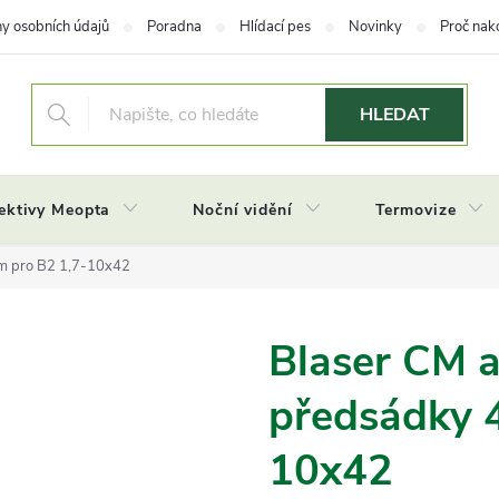
y osobních údajů
Poradna
Hlídací pes
Novinky
Proč nak
HLEDAT
ektivy Meopta
Noční vidění
Termovize
m pro B2 1,7-10x42
Blaser CM a
předsádky 
10x42