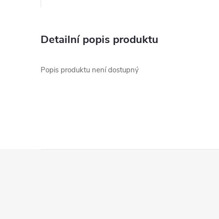
Detailní popis produktu
Popis produktu není dostupný
Z
á
p
a