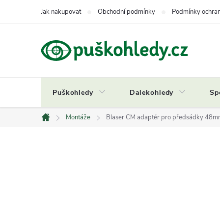
Přejít
Jak nakupovat
Obchodní podmínky
Podmínky ochran
na
obsah
Puškohledy
Dalekohledy
Sp
Montáže
Blaser CM adaptér pro předsádky 48m
Domů