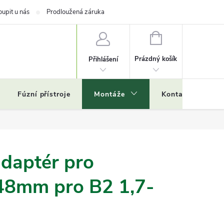
oupit u nás
Prodloužená záruka
NÁKUPNÍ
KOŠÍK
Prázdný košík
Přihlášení
Fúzní přístroje
Montáže
Kontakty
Č
daptér pro
48mm pro B2 1,7-