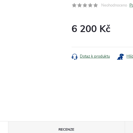
Neohodnoceno
P
6 200 Kč
Měrná
cena:
Dotaz k produktu
Hlí
RECENZE