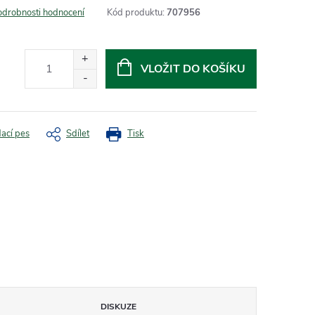
odrobnosti hodnocení
Kód produktu:
707956
VLOŽIT DO KOŠÍKU
dací pes
Sdílet
Tisk
DISKUZE