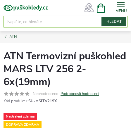
Přejít
NÁKUPNÍ
KOŠÍK
na
obsah
HLEDAT
ATN
ATN Termovizní puškohled
MARS LTV 256 2-
6x(19mm)
Neohodnoceno
Podrobnosti hodnocení
Kód produktu:
SU-MSLTV219X
Nastřelení zdarma
DOPRAVA ZDARMA