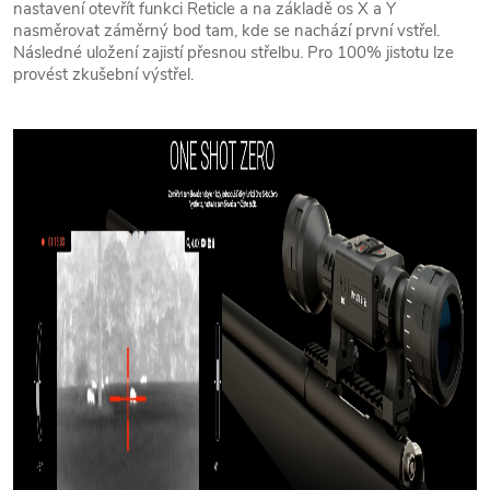
nastavení otevřít funkci Reticle a na základě os X a Y
nasměrovat záměrný bod tam, kde se nachází první vstřel.
Následné uložení zajistí přesnou střelbu. Pro 100% jistotu lze
provést zkušební výstřel.