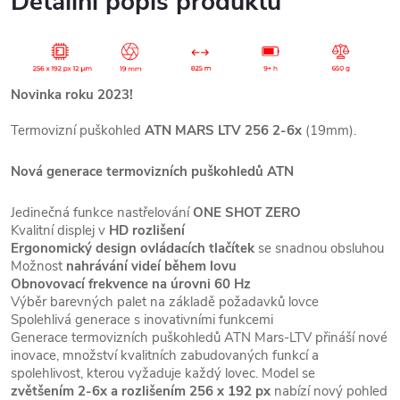
Detailní popis produktu
Novinka roku 2023!
Termovizní puškohled
ATN MARS LTV 256 2-6x
(19mm).
Nová generace termovizních puškohledů ATN
Jedinečná funkce nastřelování
ONE SHOT ZERO
Kvalitní displej v
HD rozlišení
Ergonomický design ovládacích tlačítek
se snadnou obsluhou
Možnost
nahrávání videí během lovu
Obnovovací frekvence na úrovni 60 Hz
Výběr barevných palet na základě požadavků lovce
Spolehlivá generace s inovativními funkcemi
Generace termovizních puškohledů ATN Mars-LTV přináší nové
inovace, množství kvalitních zabudovaných funkcí a
spolehlivost, kterou vyžaduje každý lovec. Model se
zvětšením 2-6x a rozlišením 256 x 192 px
nabízí nový pohled