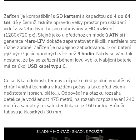
Zařízení je kompatibilní s
SD kartami
s kapacitou
od 4 do 64
GB
, díky čemuž získáte opravdu velký prostor pro ukládání
videí z vašeho lovu. Ty jsou nahrávány v HD rozlišení
(1280x720 px). Stejně jako u předchozích modelů
ATN
si i
generace
Mars-LTV
dokáže zapamatovat několik nastřelení pro
různé zbraně. Zařízení je napájeno zabudovanou li-ion baterií,
jejíž výdrž je úctyhodných více než
9 hodin
. Nikdy se vám tak
nestane, že by se zařízení během lovu vybilo. Nabíjení baterie
má za úkol
USB kabel typu C
.
Co se týká odolnosti, termovizní puškohled je plně vodotěsný,
chrání vnitřní techniku v každém počasí a také před všemi
nečistotami (prach, bláto...). Odpovědí na otázku rozsahu
detekce je vzdálenost 475 metrů, na rozsah rozpoznávání 240
metrů a samotný rozsah identifikace je 160 metrů. Průměr
tubusu je klasických 30 mm.