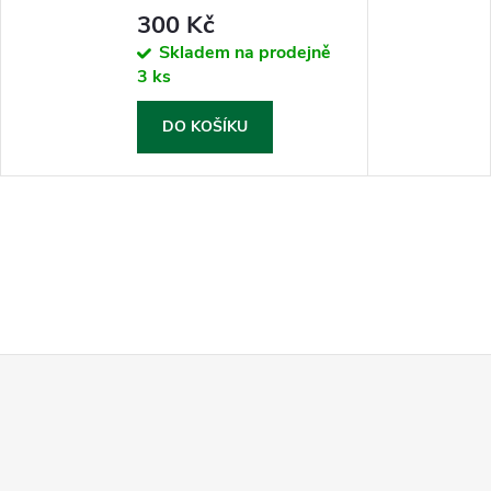
300 Kč
Skladem na prodejně
3 ks
DO KOŠÍKU
Z
á
p
a