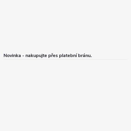
t
í
Novinka - nakupujte přes platební bránu.