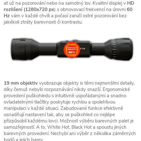
ať už na pozorování nebo na samotný lov. Kvalitní displej v
HD
rozlišení (1280x720 px
) s obnovovací frekvencí na úrovni
60
Hz
vám v každé chvíli a počasí zaručí ostré pozorování bez
jakékoli ztráty barevnosti či kontrastu.
19 mm objektiv
vyobrazuje objekty is těmi nejmenšími detaily,
díky čemuž nebylo rozpoznávání nikdy snazší. Ergonomické
provedení puškohledu s intuitivně uspořádanými a snadno
ovladatelnými tlačítky poskytuje rychlou a spolehlivou
manipulaci v každé situaci. Zabudované funkce efektivně
usnadňují nastavení tak, aby se puškohled co nejlépe
přizpůsobil každému lovci. Možnost výběru barevných palet je
samozřejmostí. A to, White Hot, Black Hot a spoustu jiných
barevných provedení. Nechybí ani výběr z několika záměrných
bodů a jejich barev.