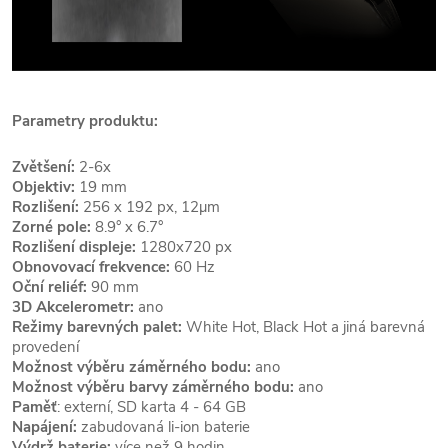
Parametry produktu:
Zvětšení:
2-6x
Objektiv:
19 mm
Rozlišení:
256 x 192 px, 12µm
Zorné pole:
8.9° x 6.7°
Rozlišení displeje:
1280x720 px
Obnovovací frekvence:
60 Hz
Oční reliéf:
90 mm
3D Akcelerometr:
ano
Režimy barevných palet:
White Hot, Black Hot a jiná barevná
provedení
Možnost výběru záměrného bodu:
ano
Možnost výběru barvy záměrného bodu:
ano
Paměť
: externí, SD karta 4 - 64 GB
Napájení:
zabudovaná li-ion baterie
Výdrž baterie:
více než 9 hodin