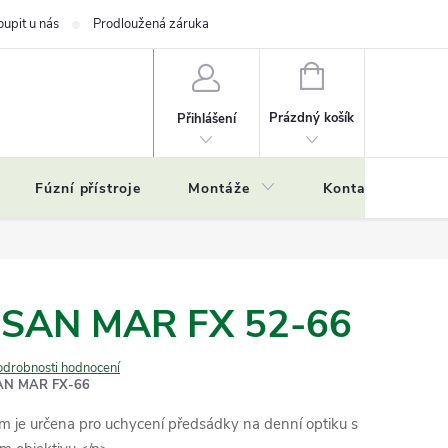
oupit u nás
Prodloužená záruka
NÁKUPNÍ
KOŠÍK
Prázdný košík
Přihlášení
Fúzní přístroje
Montáže
Kontakty
Č
USAN MAR FX 52-66
odrobnosti hodnocení
AN MAR FX-66
e určena pro uchycení předsádky na denní optiku s