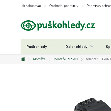
Přejít
Jak nakupovat
Obchodní podmínky
Podmínky ochran
na
obsah
Puškohledy
Dalekohledy
Sp
Montáže
Montáže RUSAN
Adaptér RUSAN 
Domů