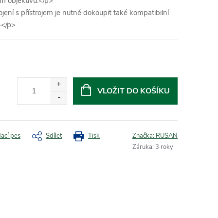
m objektivu.</p>
ní s přístrojem je nutné dokoupit také kompatibilní
></p>
VLOŽIT DO KOŠÍKU
dací pes
Sdílet
Tisk
Značka:
RUSAN
Záruka
:
3 roky