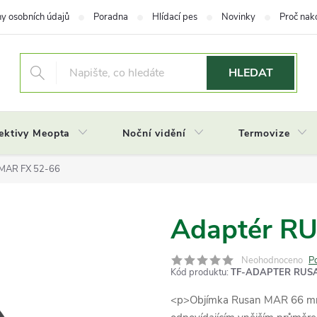
y osobních údajů
Poradna
Hlídací pes
Novinky
Proč nak
HLEDAT
ektivy Meopta
Noční vidění
Termovize
MAR FX 52-66
Adaptér R
Neohodnoceno
P
Kód produktu:
TF-ADAPTER RUS
<p>Objímka Rusan MAR 66 mm j