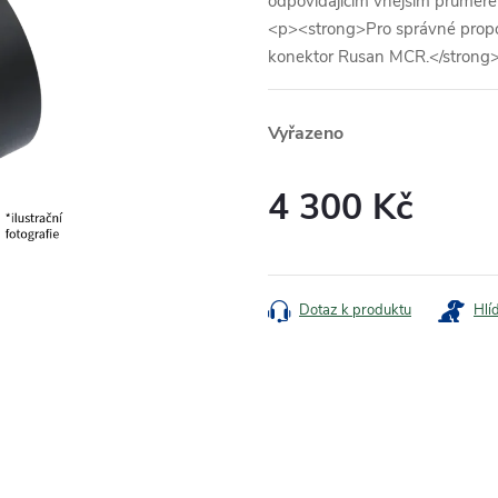
odpovídajícím vnějším průměre
<p><strong>Pro správné propoje
konektor Rusan MCR.</strong
Vyřazeno
4 300 Kč
Měrná
cena:
Dotaz k produktu
Hlí