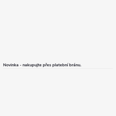
p
a
t
í
Novinka - nakupujte přes platební bránu.